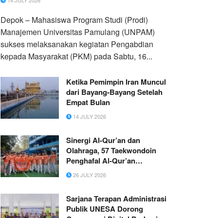
14 JULY 2026
Depok – Mahasiswa Program Studi (Prodi)
Manajemen Universitas Pamulang (UNPAM)
sukses melaksanakan kegiatan Pengabdian
kepada Masyarakat (PKM) pada Sabtu, 16...
Ketika Pemimpin Iran Muncul
dari Bayang-Bayang Setelah
Empat Bulan
14 JULY 2026
Sinergi Al-Qur’an dan
Olahraga, 57 Taekwondoin
Penghafal Al-Qur’an
elTAHFIDH Borong Medali
26 JULY 2026
dalam TurnamenTaekwondo
MGMP Bogor Raya
Sarjana Terapan Administrasi
Publik UNESA Dorong