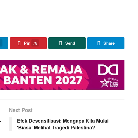
1
Pin
78
Send
Share
Next Post
-
Efek Desensitisasi: Mengapa Kita Mulai
‘Biasa’ Melihat Tragedi Palestina?