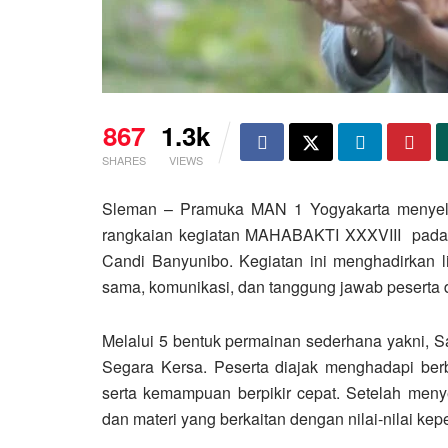
867
1.3k
SHARES
VIEWS
Sleman – Pramuka MAN 1 Yogyakarta menyel
rangkaian kegiatan MAHABAKTI XXXVIII pada
Candi Banyunibo. Kegiatan ini menghadirkan l
sama, komunikasi, dan tanggung jawab pesert
Melalui 5 bentuk permainan sederhana yakni, S
Segara Kersa. Peserta diajak menghadapi berb
serta kemampuan berpikir cepat. Setelah meny
dan materi yang berkaitan dengan nilai-nilai ke