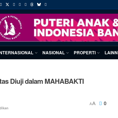
INTERNASIONAL
NASIONAL
PROPERTI
LAIN
itas Diuji dalam MAHABAKTI
0
A
A
dikan