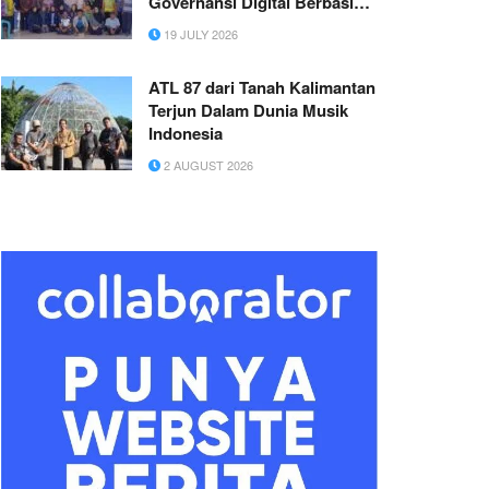
Governansi Digital Berbasis
SDGs 11 melalui Smart
19 JULY 2026
Village Branding Desa
Plintahan
ATL 87 dari Tanah Kalimantan
Terjun Dalam Dunia Musik
Indonesia
2 AUGUST 2026