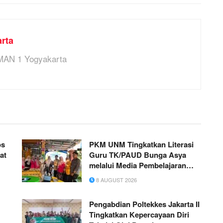
rta
MAN 1 Yogyakarta
os
PKM UNM Tingkatkan Literasi
at
Guru TK/PAUD Bunga Asya
melalui Media Pembelajaran
Matematika Digital
8 AUGUST 2026
Pengabdian Poltekkes Jakarta II
Tingkatkan Kepercayaan Diri