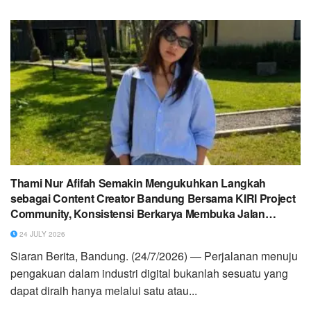
Thami Nur Afifah Semakin Mengukuhkan Langkah
sebagai Content Creator Bandung Bersama KIRI Project
Community, Konsistensi Berkarya Membuka Jalan
Menuju Kepercayaan Berbagai Brand Nasional
24 JULY 2026
Siaran Berita, Bandung. (24/7/2026) — Perjalanan menuju
pengakuan dalam industri digital bukanlah sesuatu yang
dapat diraih hanya melalui satu atau...