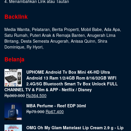
4. Menambahkan Link atau Tautan
Backlink
Media Wanita
,
Pelataran
,
Berita Properti
,
Mobil Babe
,
Ada Apa
,
Satu Rumah
,
Puteri Anak & Remaja Banten
,
Anugerah Lima
Bintang
,
Desta Semesta Anugerah
,
Anissa Quinn
,
Shira
Dominique
,
Ry Hyori
,
Belanja
UPHOME Android Tv Box Mini 4K-HD Ultra
Android 13 Ram 1/2/4GB Rom 8/16/32GB WIFI
2.4G/5G Bluetooth Smart Tv Box Unlock FULL
CHANNEL TV & Film & APP - Netflix / Disney
Rp
369.000
Rp
364.500
MBA Perfume - Reef EDP 30ml
Rp
79.900
Rp
67.400
OMG Oh My Glam Mattelast Lip Cream 2.9 g - Lip