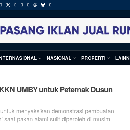
INTERNASIONAL
NASIONAL
PROPERTI
LAIN
wa KKN UMBY untuk Peternak Dusun
jak untuk menyaksikan demonstrasi pembuatan
i saat pakan alami sulit diperoleh di musim