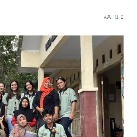
0
A
A