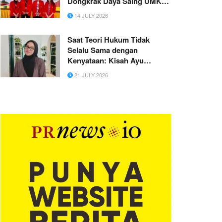
Dongkrak Daya Saing UMKM
di Desa Raci Kulon
14 JULY 2026
Saat Teori Hukum Tidak
Selalu Sama dengan
Kenyataan: Kisah Ayu
Iswayanti yang Tetap Kuliah
21 JULY 2026
di Tengah Dinamika
Kehidupan