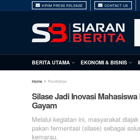
KIRIM PRESS RELEASE
CONTACT US
BERITA UTAMA
EKONOMI & BISNIS
Home
Pendidikan
Silase Jadi Inovasi Mahasis
Gayam
Melalui kegiatan ini, masyarakat dia
pakan fermentasi (silase) sebagai solus
kemarau.