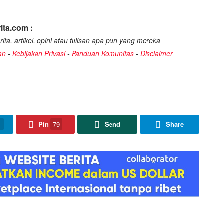
ita.com :
ita, artikel, opini atau tulisan apa pun yang mereka
an
-
Kebijakan Privasi
-
Panduan Komunitas
-
Disclaimer
1
Pin
79
Send
Share