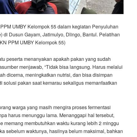
N PPM UMBY Kelompok 55 dalam kegiatan
Penyuluhan
 di Dusun Gayam, Jatimulyo, Dlingo, Bantul. Pelatihan
c. KKN PPM UMBY Kelompok 55)
h satu peserta menanyakan apakah pakan yang sudah
rasumber menjawab, “Tidak bisa langsung. Harus melalui
dah dicerna, meningkatkan nutrisi, dan bisa disimpan
jadi solusi pakan saat kemarau sekaligus memanfaatkan
seorang warga yang masih mengira proses fermentasi
tanpa harus menunggu lama. Menanggapi hal tersebut,
ase memang membutuhkan waktu kurang lebih 2 minggu
uka sebelum waktunya, hasilnya belum maksimal, bahkan