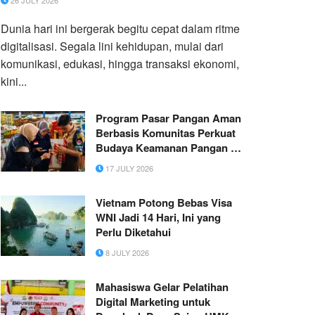
26 JULY 2026
Dunia hari ini bergerak begitu cepat dalam ritme
digitalisasi. Segala lini kehidupan, mulai dari
komunikasi, edukasi, hingga transaksi ekonomi,
kini...
Program Pasar Pangan Aman
Berbasis Komunitas Perkuat
Budaya Keamanan Pangan di
Pasar Amahami
17 JULY 2026
Vietnam Potong Bebas Visa
WNI Jadi 14 Hari, Ini yang
Perlu Diketahui
8 JULY 2026
Mahasiswa Gelar Pelatihan
Digital Marketing untuk