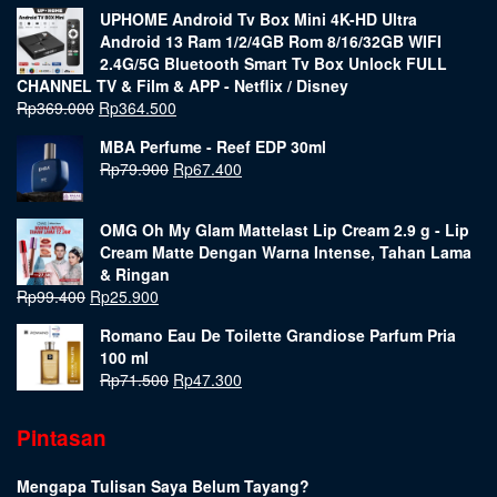
UPHOME Android Tv Box Mini 4K-HD Ultra
Android 13 Ram 1/2/4GB Rom 8/16/32GB WIFI
2.4G/5G Bluetooth Smart Tv Box Unlock FULL
CHANNEL TV & Film & APP - Netflix / Disney
Rp
369.000
Rp
364.500
MBA Perfume - Reef EDP 30ml
Rp
79.900
Rp
67.400
OMG Oh My Glam Mattelast Lip Cream 2.9 g - Lip
Cream Matte Dengan Warna Intense, Tahan Lama
& Ringan
Rp
99.400
Rp
25.900
Romano Eau De Toilette Grandiose Parfum Pria
100 ml
Rp
71.500
Rp
47.300
Pintasan
Mengapa Tulisan Saya Belum Tayang?