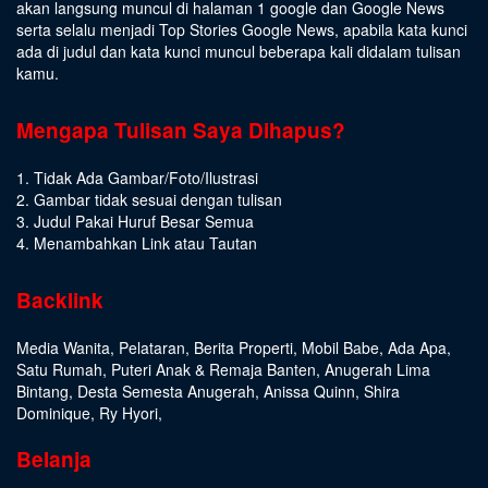
akan langsung muncul di halaman 1 google dan Google News
serta selalu menjadi Top Stories Google News, apabila kata kunci
ada di judul dan kata kunci muncul beberapa kali didalam tulisan
kamu.
Mengapa Tulisan Saya Dihapus?
1. Tidak Ada Gambar/Foto/Ilustrasi
2. Gambar tidak sesuai dengan tulisan
3. Judul Pakai Huruf Besar Semua
4. Menambahkan Link atau Tautan
Backlink
Media Wanita
,
Pelataran
,
Berita Properti
,
Mobil Babe
,
Ada Apa
,
Satu Rumah
,
Puteri Anak & Remaja Banten
,
Anugerah Lima
Bintang
,
Desta Semesta Anugerah
,
Anissa Quinn
,
Shira
Dominique
,
Ry Hyori
,
Belanja