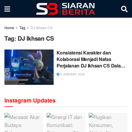
Home
Tag
DJ Ikhsan CS
Tag:
DJ Ikhsan CS
Konsistensi Karakter dan
Kolaborasi Menjadi Nafas
Perjalanan DJ Ikhsan CS Dalam
Meramaikan Dunia Musik Tanah
5 JANUARY 2026
Air
Instagram Updates