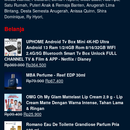
Satu Rumah
,
Puteri Anak & Remaja Banten
,
Anugerah Lima
Bintang
,
Desta Semesta Anugerah
,
Anissa Quinn
,
Shira
Dominique
,
Ry Hyori
,
Belanja
UPHOME Android Tv Box Mini 4K-HD Ultra
Android 13 Ram 1/2/4GB Rom 8/16/32GB WIFI
2.4G/5G Bluetooth Smart Tv Box Unlock FULL
CHANNEL TV & Film & APP - Netflix / Disney
Rp
369.000
Rp
364.500
MBA Perfume - Reef EDP 30ml
Rp
79.900
Rp
67.400
OMG Oh My Glam Mattelast Lip Cream 2.9 g - Lip
Cream Matte Dengan Warna Intense, Tahan Lama
& Ringan
Rp
99.400
Rp
25.900
Romano Eau De Toilette Grandiose Parfum Pria