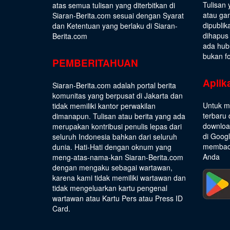
Tulisan 
atas semua tulisan yang diterbitkan di
atau gam
Siaran-Berita.com sesuai dengan
Syarat
dipublik
dan Ketentuan
yang berlaku di Siaran-
dihapus
Berita.com
ada hub
bukan fo
PEMBERITAHUAN
Aplik
Siaran-Berita.com adalah portal berita
komunitas yang berpusat di Jakarta dan
Untuk m
tidak memiliki kantor perwakilan
terbaru 
dimanapun. Tulisan atau berita yang ada
download
merupakan kontribusi penulis lepas dari
di Goog
seluruh Indonesia bahkan dari seluruh
membaca
dunia. Hati-Hati dengan oknum yang
Anda
meng-atas-nama-kan Siaran-Berita.com
dengan mengaku sebagai wartawan,
karena kami tidak memiliki wartawan dan
tidak mengeluarkan kartu pengenal
wartawan atau Kartu Pers atau Press ID
Card.