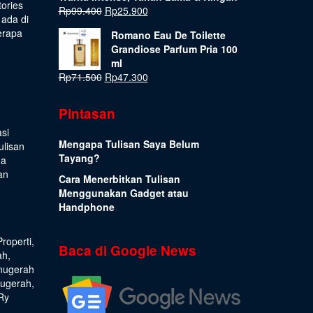
tories
Rp
99.400
Rp
25.900
 ada di
erapa
Romano Eau De Toilette
Grandiose Parfum Pria 100
ml
Rp
71.500
Rp
47.300
Pintasan
si
Mengapa Tulisan Saya Belum
ulisan
Tayang?
ua
an
Cara Menerbitkan Tulisan
Menggunakan Gadget atau
Handphone
Properti
,
Baca di Google News
ah
,
nugerah
nugerah
,
Ry