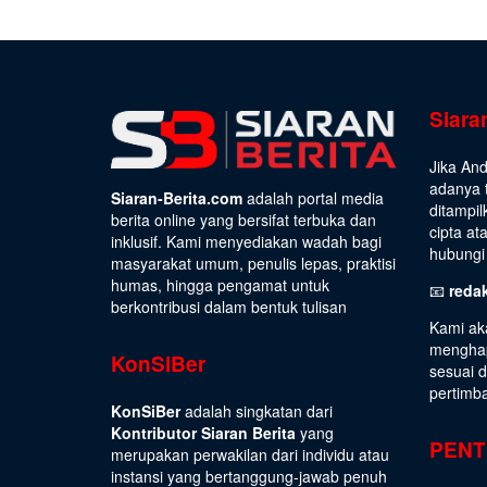
Siara
Jika An
adanya t
Siaran-Berita.com
adalah portal media
ditampil
berita online yang bersifat terbuka dan
cipta at
inklusif. Kami menyediakan wadah bagi
hubungi 
masyarakat umum, penulis lepas, praktisi
humas, hingga pengamat untuk
📧
reda
berkontribusi dalam bentuk tulisan
Kami ak
menghap
KonSiBer
sesuai 
pertimb
KonSiBer
adalah singkatan dari
Kontributor Siaran Berita
yang
PENT
merupakan perwakilan dari individu atau
instansi yang bertanggung-jawab penuh