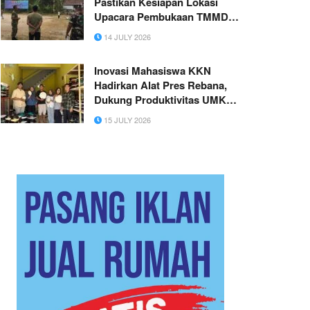
Pastikan Kesiapan Lokasi
Upacara Pembukaan TMMD
Ke-129 di Kecamatan Patia,
14 JULY 2026
Pandeglang
Inovasi Mahasiswa KKN
Hadirkan Alat Pres Rebana,
Dukung Produktivitas UMKM
Desa Bungah
15 JULY 2026