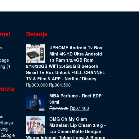
ome!
Belanja
on
UPHOME Android Tv Box
Mini 4K-HD Ultra Android
epage
13 Ram 1/2/4GB Rom
ing (1–
8/16/32GB WIFI 2.4G/5G Bluetooth
Smart Tv Box Unlock FULL CHANNEL
TV & Film & APP - Netflix / Disney
Rp
369.000
Rp
364.500
 News
MBA Perfume - Reef EDP
30ml
Rp
79.900
Rp
67.400
an
OMG Oh My Glam
ritanya
Mattelast Lip Cream 2.9 g -
sung
Lip Cream Matte Dengan
 Google
Warna Intense, Tahan Lama & Ringan