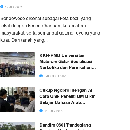
Universitas Jember
7 JULY 2026
Bondowoso dikenal sebagai kota kecil yang
lekat dengan kesederhanaan, keramahan
masyarakat, serta semangat gotong royong yang
kuat. Dari tanah yang...
KKN-PMD Universitas
Mataram Gelar Sosialisasi
Narkotika dan Pernikahan
Dini di SMA Negeri 1 Jonggat
3 AUGUST 2026
Cukup Ngobrol dengan AI:
Cara Unik Peneliti UM Bikin
Belajar Bahasa Arab
Pariwisata Terasa Seperti
22 JULY 2026
Main Game
Dandim 0601/Pandeglang