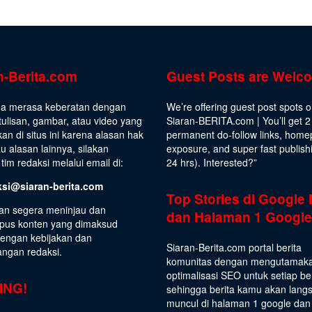
n-Berita.com
Guest Posts are Welc
da merasa keberatan dengan
We’re offering guest post spots 
ulisan, gambar, atau video yang
Siaran-BERITA.com | You’ll get 2
kan di situs ini karena alasan hak
permanent do-follow links, hom
au alasan lainnya, silakan
exposure, and super fast publish
tim redaksi melalui email di:
24 hrs).
Interested
?”
ksi@siaran-berita.com
Top Stories di Google
an segera meninjau dan
dan Halaman 1 Google
us konten yang dimaksud
dengan kebijakan dan
Siaran-Berita.com portal berita
angan redaksi.
komunitas dengan mengutamak
optimalisasi SEO untuk setiap be
ING!
sehingga berita kamu akan lang
muncul di halaman 1 google dan