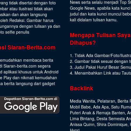
News serta selalu menjadi Top S
yang tidak disertai dengan foto
Google News, apabila kata kunci
bar atau ilustrasi tidak akan
judul dan kata kunci muncul beb
asikan dan akan langsung
kali didalam tulisan kamu.
 oleh Redaksi. Gambar harus
ungannya dengan tulisan ya dan
to selfie penulis
Mengapa Tulisan Saya
Dihapus?
asi Siaran-Berita.com
1. Tidak Ada Gambar/Foto/Ilustra
emudahkan membaca berita
2. Gambar tidak sesuai dengan t
di Siaran-berita.com segera
3. Judul Pakai Huruf Besar Sem
 aplikasi khusus untuk Android
4. Menambahkan Link atau Taut
le Play dan nikmati kemudahan
 berita langsung dari gadget
Backlink
Media Wanita
,
Pelataran
,
Berita 
Mobil Babe
,
Ada Apa
,
Satu Rum
Puteri Anak & Remaja Banten
,
A
Lima Bintang
,
Desta Semesta A
Anissa Quinn
,
Shira Dominique
,
Hyori
,