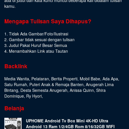
ada di judul dan kata kunci muncul beberapa kali didalam tulisan
kamu.
Mengapa Tulisan Saya Dihapus?
1. Tidak Ada Gambar/Foto/Ilustrasi
2. Gambar tidak sesuai dengan tulisan
3. Judul Pakai Huruf Besar Semua
4. Menambahkan Link atau Tautan
Backlink
Media Wanita
,
Pelataran
,
Berita Properti
,
Mobil Babe
,
Ada Apa
,
Satu Rumah
,
Puteri Anak & Remaja Banten
,
Anugerah Lima
Bintang
,
Desta Semesta Anugerah
,
Anissa Quinn
,
Shira
Dominique
,
Ry Hyori
,
Belanja
UPHOME Android Tv Box Mini 4K-HD Ultra
Android 13 Ram 1/2/4GB Rom 8/16/32GB WIFI