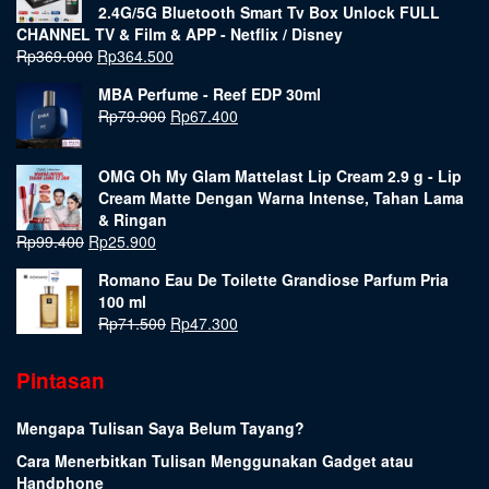
2.4G/5G Bluetooth Smart Tv Box Unlock FULL
CHANNEL TV & Film & APP - Netflix / Disney
Rp
369.000
Rp
364.500
MBA Perfume - Reef EDP 30ml
Rp
79.900
Rp
67.400
OMG Oh My Glam Mattelast Lip Cream 2.9 g - Lip
Cream Matte Dengan Warna Intense, Tahan Lama
& Ringan
Rp
99.400
Rp
25.900
Romano Eau De Toilette Grandiose Parfum Pria
100 ml
Rp
71.500
Rp
47.300
Pintasan
Mengapa Tulisan Saya Belum Tayang?
Cara Menerbitkan Tulisan Menggunakan Gadget atau
Handphone