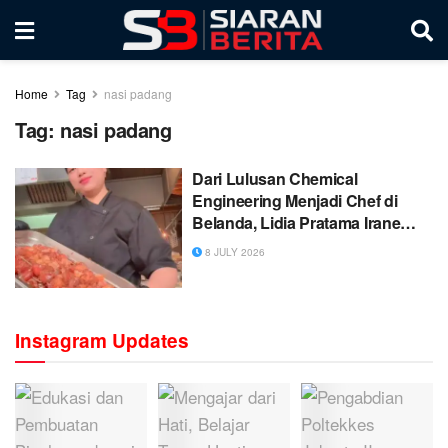
Home
Tag
nasi padang
Tag:
nasi padang
Dari Lulusan Chemical
Engineering Menjadi Chef di
Belanda, Lidia Pratama Irane
Sukses Kenalkan Sate , nasi
8 JULY 2026
padang, rendang Indonesia ke
Eropa
Instagram Updates