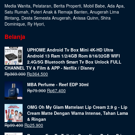
Media Wanita
,
Pelataran
,
Berita Properti
,
Mobil Babe
,
Ada Apa
,
Satu Rumah
,
Puteri Anak & Remaja Banten
,
Anugerah Lima
Bintang
,
Desta Semesta Anugerah
,
Anissa Quinn
,
Shira
Dominique
,
Ry Hyori
,
Belanja
UPHOME Android Tv Box Mini 4K-HD Ultra
Android 13 Ram 1/2/4GB Rom 8/16/32GB WIFI
2.4G/5G Bluetooth Smart Tv Box Unlock FULL
CHANNEL TV & Film & APP - Netflix / Disney
Rp
369.000
Rp
364.500
MBA Perfume - Reef EDP 30ml
Rp
79.900
Rp
67.400
OMG Oh My Glam Mattelast Lip Cream 2.9 g - Lip
Cream Matte Dengan Warna Intense, Tahan Lama
& Ringan
Rp
99.400
Rp
25.900