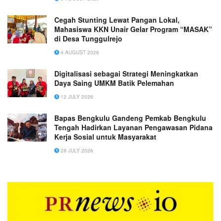
Penghijauan di 14 Dusun Desa Ubung, Kec.
Jonggat, Kabupaten Lombok Tengah
Cegah Stunting Lewat Pangan Lokal,
Mahasiswa KKN Unair Gelar Program “MASAK”
di Desa Tunggulrejo
4 AUGUST 2026
Digitalisasi sebagai Strategi Meningkatkan
Daya Saing UMKM Batik Pelemahan
12 JULY 2026
Bapas Bengkulu Gandeng Pemkab Bengkulu
Tengah Hadirkan Layanan Pengawasan Pidana
Kerja Sosial untuk Masyarakat
28 JULY 2026