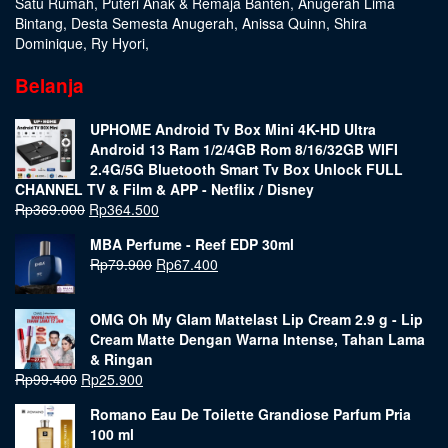
Satu Rumah
,
Puteri Anak & Remaja Banten
,
Anugerah Lima
Bintang
,
Desta Semesta Anugerah
,
Anissa Quinn
,
Shira
Dominique
,
Ry Hyori
,
Belanja
UPHOME Android Tv Box Mini 4K-HD Ultra
Android 13 Ram 1/2/4GB Rom 8/16/32GB WIFI
2.4G/5G Bluetooth Smart Tv Box Unlock FULL
CHANNEL TV & Film & APP - Netflix / Disney
Rp
369.000
Rp
364.500
MBA Perfume - Reef EDP 30ml
Rp
79.900
Rp
67.400
OMG Oh My Glam Mattelast Lip Cream 2.9 g - Lip
Cream Matte Dengan Warna Intense, Tahan Lama
& Ringan
Rp
99.400
Rp
25.900
Romano Eau De Toilette Grandiose Parfum Pria
100 ml