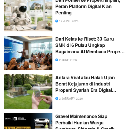
Peran Platform Digital Kian
Penting
19 JUNE 2026
Dari Kelas ke Riset: 33 Guru
SMK di 6 Pulau Ungkap
Bagaimana AI Membaca Properti
Indonesia
2 JUNE 2026
Antara Viral atau Halal: Ujian
Berat Kejujuran di Industri
Properti Syariah Era Digital
dalam Penerapan “Maslahah
2 JANUARY 2026
Performa”
Gravel Maintenance Siap
Perbaiki Hunian Warga
Surabaya, Sidoarjo & Gresik