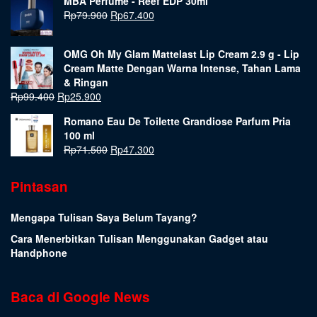
MBA Perfume - Reef EDP 30ml
Rp
79.900
Rp
67.400
OMG Oh My Glam Mattelast Lip Cream 2.9 g - Lip
Cream Matte Dengan Warna Intense, Tahan Lama
& Ringan
Rp
99.400
Rp
25.900
Romano Eau De Toilette Grandiose Parfum Pria
100 ml
Rp
71.500
Rp
47.300
Pintasan
Mengapa Tulisan Saya Belum Tayang?
Cara Menerbitkan Tulisan Menggunakan Gadget atau
Handphone
Baca di Google News