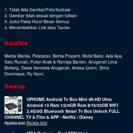
1. Tidak Ada Gambar/Foto/Ilustrasi
2. Gambar tidak sesuai dengan tulisan
3. Judul Pakai Huruf Besar Semua
4. Menambahkan Link atau Tautan
Backlink
Media Wanita
,
Pelataran
,
Berita Properti
,
Mobil Babe
,
Ada Apa
,
Satu Rumah
,
Puteri Anak & Remaja Banten
,
Anugerah Lima
Bintang
,
Desta Semesta Anugerah
,
Anissa Quinn
,
Shira
Dominique
,
Ry Hyori
,
Belanja
UPHOME Android Tv Box Mini 4K-HD Ultra
Android 13 Ram 1/2/4GB Rom 8/16/32GB WIFI
2.4G/5G Bluetooth Smart Tv Box Unlock FULL
CHANNEL TV & Film & APP - Netflix / Disney
Rp
369.000
Rp
364.500