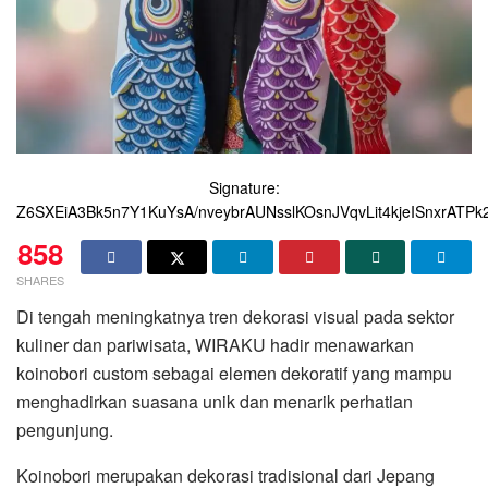
Signature:
Z6SXEiA3Bk5n7Y1KuYsA/nveybrAUNsslKOsnJVqvLit4kjeISnxrA
858
SHARES
Di tengah meningkatnya tren dekorasi visual pada sektor
kuliner dan pariwisata,
WIRAKU
hadir menawarkan
koinobori custom sebagai elemen dekoratif yang mampu
menghadirkan suasana unik dan menarik perhatian
pengunjung.
Koinobori merupakan dekorasi tradisional dari
Jepang