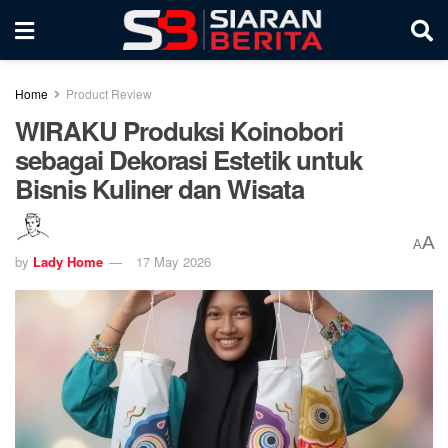
Home
Product Review
WIRAKU Produksi Koinobori
sebagai Dekorasi Estetik untuk
Bisnis Kuliner dan Wisata
A
A
by
Lady Home
17 May 2026