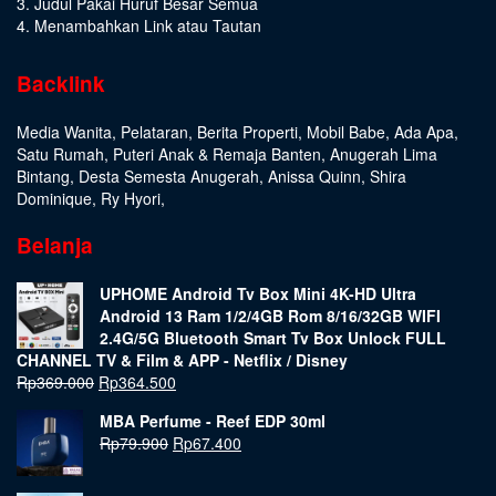
3. Judul Pakai Huruf Besar Semua
4. Menambahkan Link atau Tautan
Backlink
Media Wanita
,
Pelataran
,
Berita Properti
,
Mobil Babe
,
Ada Apa
,
Satu Rumah
,
Puteri Anak & Remaja Banten
,
Anugerah Lima
Bintang
,
Desta Semesta Anugerah
,
Anissa Quinn
,
Shira
Dominique
,
Ry Hyori
,
Belanja
UPHOME Android Tv Box Mini 4K-HD Ultra
Android 13 Ram 1/2/4GB Rom 8/16/32GB WIFI
2.4G/5G Bluetooth Smart Tv Box Unlock FULL
CHANNEL TV & Film & APP - Netflix / Disney
Rp
369.000
Rp
364.500
MBA Perfume - Reef EDP 30ml
Rp
79.900
Rp
67.400