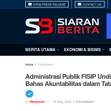
KIRIM PRESS RELEASE
CONTACT US
BERITA UTAMA
EKONOMI & BISNIS
Home
Pendidikan
Administrasi Publik FISIP Un
Bahas Akuntabilitas dalam Tata
by
Haryonno
18 May 2026
in
Pendidikan