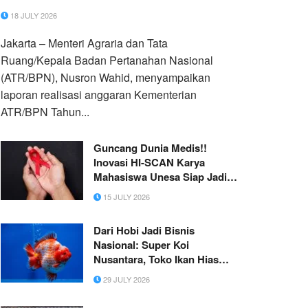
18 JULY 2026
Jakarta – Menteri Agraria dan Tata
Ruang/Kepala Badan Pertanahan Nasional
(ATR/BPN), Nusron Wahid, menyampaikan
laporan realisasi anggaran Kementerian
ATR/BPN Tahun...
Guncang Dunia Medis!!
Inovasi HI-SCAN Karya
Mahasiswa Unesa Siap Jadi
Senjata Pamungkas Indonesia
15 JULY 2026
Bebas HIV 2030
Dari Hobi Jadi Bisnis
Nasional: Super Koi
Nusantara, Toko Ikan Hias
Asal Serpong yang Raih
29 JULY 2026
Rating 5 Bintang dan
Melayani Ribuan Pelanggan