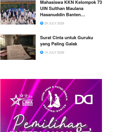
Mahasiswa KKN Kelompok 73
se-Indonesia (Ganti gambar
UIN Sulthan Maulana
utama, bukan gambar logo,
Hasanuddin Banten
brosur, tanpa ada tulisan)
Melaksanakan Kegiatan
(dilarang mencantumkan
29 JULY 2026
Mengajar di SDN Seuat Ptir
nomor telepon, website )
Surat Cinta untuk Guruku
yang Paling Galak
14 JULY 2026