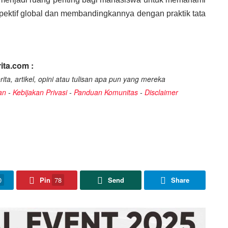
rspektif global dan membandingkannya dengan praktik tata
ita.com :
ita, artikel, opini atau tulisan apa pun yang mereka
an
-
Kebijakan Privasi
-
Panduan Komunitas
-
Disclaimer
0
Pin
78
Send
Share