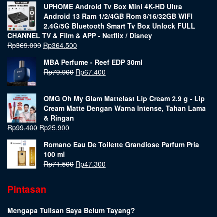
UPHOME Android Tv Box Mini 4K-HD Ultra
Android 13 Ram 1/2/4GB Rom 8/16/32GB WIFI
2.4G/5G Bluetooth Smart Tv Box Unlock FULL
CHANNEL TV & Film & APP - Netflix / Disney
Rp
369.000
Rp
364.500
MBA Perfume - Reef EDP 30ml
Rp
79.900
Rp
67.400
OMG Oh My Glam Mattelast Lip Cream 2.9 g - Lip
Cream Matte Dengan Warna Intense, Tahan Lama
& Ringan
Rp
99.400
Rp
25.900
Romano Eau De Toilette Grandiose Parfum Pria
100 ml
Rp
71.500
Rp
47.300
Pintasan
Mengapa Tulisan Saya Belum Tayang?