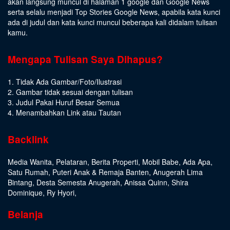
akan langsung muncul di halaman 1 google dan Google News
serta selalu menjadi Top Stories Google News, apabila kata kunci
ada di judul dan kata kunci muncul beberapa kali didalam tulisan
kamu.
Mengapa Tulisan Saya Dihapus?
1. Tidak Ada Gambar/Foto/Ilustrasi
2. Gambar tidak sesuai dengan tulisan
3. Judul Pakai Huruf Besar Semua
4. Menambahkan Link atau Tautan
Backlink
Media Wanita
,
Pelataran
,
Berita Properti
,
Mobil Babe
,
Ada Apa
,
Satu Rumah
,
Puteri Anak & Remaja Banten
,
Anugerah Lima
Bintang
,
Desta Semesta Anugerah
,
Anissa Quinn
,
Shira
Dominique
,
Ry Hyori
,
Belanja