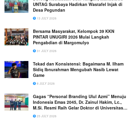
UNTAG Surabaya Hadirkan Wastafel Injak di
Desa Pegundan
13 JULY 2026
Bersama Masyarakat, Kelompok 39 KKN
PINTAR UNUGIRI 2026 Mulai Langkah
Pengabdian di Margomulyo
31 JULY 2026
Tekad dan Konsistensi: Bagaimana M. Ilham
Sidiq Ibnurahman Mengubah Nasib Lewat
Game
8 JULY 2026
Gagas “Personal Branding Ulul Azmi” Menuju
Indonesia Emas 2045, Dr. Zainul Hakim, Lc.,
M.Si. Resmi Raih Gelar Doktor di Universitas
PTIQ
25 JULY 2026