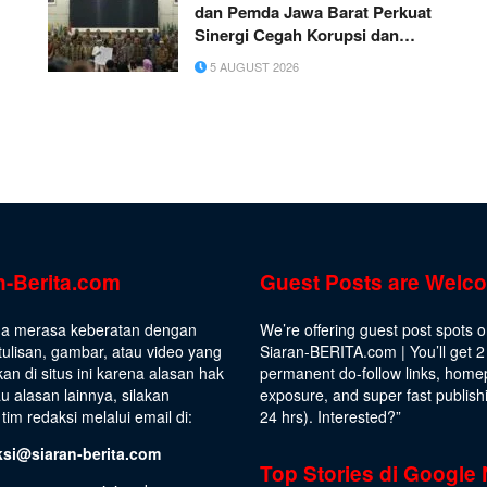
dan Pemda Jawa Barat Perkuat
Sinergi Cegah Korupsi dan
Dorong Ekonomi Daerah
5 AUGUST 2026
n-Berita.com
Guest Posts are Welc
da merasa keberatan dengan
We’re offering guest post spots 
ulisan, gambar, atau video yang
Siaran-BERITA.com | You’ll get 2
kan di situs ini karena alasan hak
permanent do-follow links, hom
au alasan lainnya, silakan
exposure, and super fast publish
tim redaksi melalui email di:
24 hrs).
Interested
?”
ksi@siaran-berita.com
Top Stories di Google