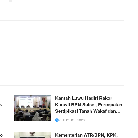
Kantah Luwu Hadiri Rakor
k
Kanwil BPN Sulsel, Percepatan
Sertipikasi Tanah Wakaf dan
MBR Jadi Prioritas
6 AUGUST 2026
ko
Kementerian ATR/BPN, KPK,