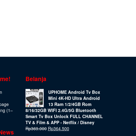
ome!
Belanja
on
UPHOME Android Tv Box
Mini 4K-HD Ultra Android
epage
13 Ram 1/2/4GB Rom
ing (1–
8/16/32GB WIFI 2.4G/5G Bluetooth
Smart Tv Box Unlock FULL CHANNEL
TV & Film & APP - Netflix / Disney
Rp
369.000
Rp
364.500
 News