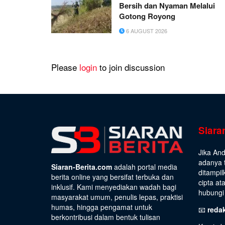
Bersih dan Nyaman Melalui
Gotong Royong
6 AUGUST 2026
Please
login
to join discussion
Siara
Jika An
adanya t
Siaran-Berita.com
adalah portal media
ditampil
berita online yang bersifat terbuka dan
cipta at
inklusif. Kami menyediakan wadah bagi
hubungi 
masyarakat umum, penulis lepas, praktisi
humas, hingga pengamat untuk
📧
reda
berkontribusi dalam bentuk tulisan