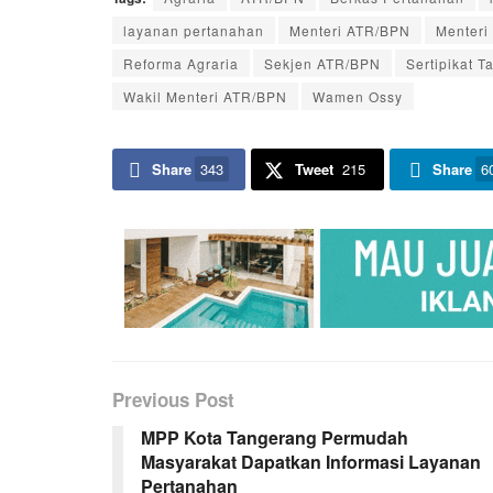
layanan pertanahan
Menteri ATR/BPN
Menteri
Reforma Agraria
Sekjen ATR/BPN
Sertipikat T
Wakil Menteri ATR/BPN
Wamen Ossy
Share
343
Tweet
215
Share
6
Previous Post
MPP Kota Tangerang Permudah
Masyarakat Dapatkan Informasi Layanan
Pertanahan