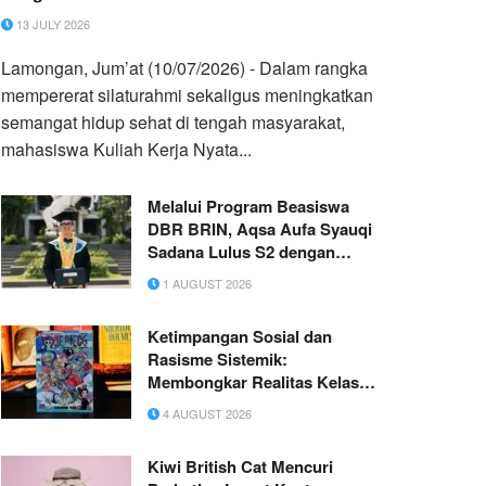
13 JULY 2026
Lamongan, Jum’at (10/07/2026) - Dalam rangka
mempererat silaturahmi sekaligus meningkatkan
semangat hidup sehat di tengah masyarakat,
mahasiswa Kuliah Kerja Nyata...
Melalui Program Beasiswa
DBR BRIN, Aqsa Aufa Syauqi
Sadana Lulus S2 dengan
Predikat Cumlaude Terbaik
1 AUGUST 2026
Ketimpangan Sosial dan
Rasisme Sistemik:
Membongkar Realitas Kelas
dalam One Piece
4 AUGUST 2026
Kiwi British Cat Mencuri