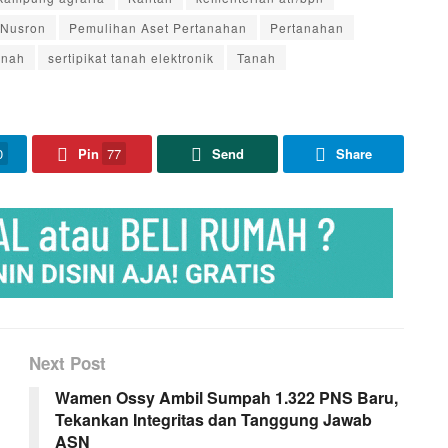
 Nusron
Pemulihan Aset Pertanahan
Pertanahan
anah
sertipikat tanah elektronik
Tanah
0
Pin
77
Send
Share
Next Post
Wamen Ossy Ambil Sumpah 1.322 PNS Baru,
Tekankan Integritas dan Tanggung Jawab
ASN