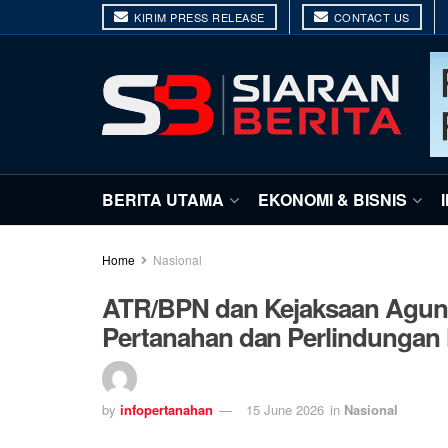
KIRIM PRESS RELEASE
CONTACT US
BERITA UTAMA
EKONOMI & BISNIS
Home
Nasional
ATR/BPN dan Kejaksaan Agung
Pertanahan dan Perlindungan
by
infopertanahan
15 June 2026
in
Nasional