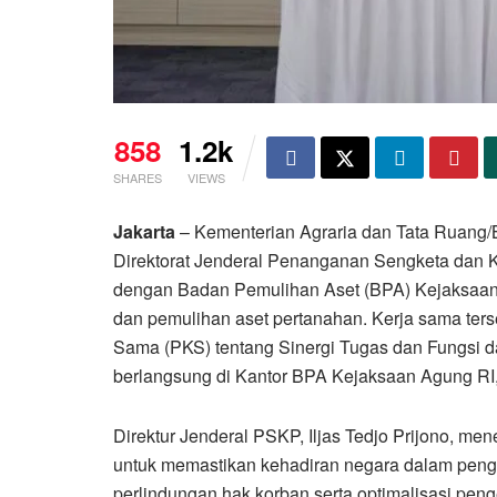
858
1.2k
SHARES
VIEWS
Jakarta
– Kementerian Agraria dan Tata Ruang/
Direktorat Jenderal Penanganan Sengketa dan 
dengan Badan Pemulihan Aset (BPA) Kejaksaa
dan pemulihan aset pertanahan. Kerja sama ter
Sama (PKS) tentang Sinergi Tugas dan Fungsi 
berlangsung di Kantor BPA Kejaksaan Agung RI,
Direktur Jenderal PSKP, Iljas Tedjo Prijono, me
untuk memastikan kehadiran negara dalam peng
perlindungan hak korban serta optimalisasi pen