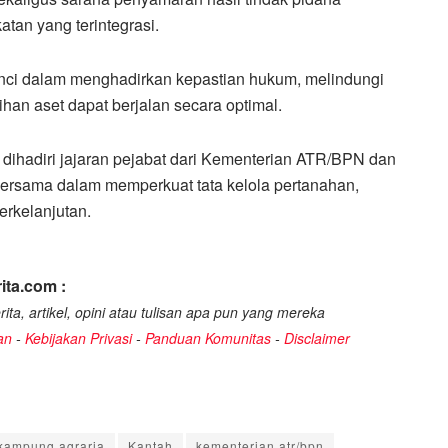
an yang terintegrasi.
kunci dalam menghadirkan kepastian hukum, melindungi
han aset dapat berjalan secara optimal.
 dihadiri jajaran pejabat dari Kementerian ATR/BPN dan
ersama dalam memperkuat tata kelola pertanahan,
rkelanjutan.
ita.com :
ita, artikel, opini atau tulisan apa pun yang mereka
an
-
Kebijakan Privasi
-
Panduan Komunitas
-
Disclaimer
kampung agraria
Kantah
kementerian atr/bpn