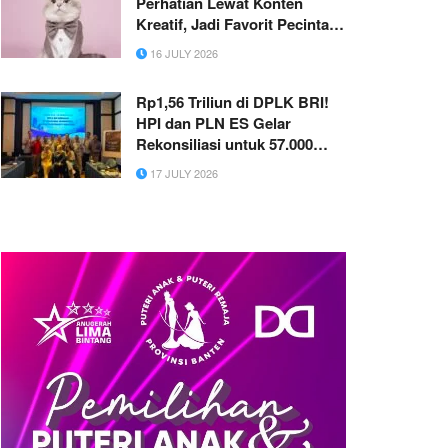
Perhatian Lewat Konten
Kreatif, Jadi Favorit Pecinta
Kucing di TikTok
16 JULY 2026
Rp1,56 Triliun di DPLK BRI!
HPI dan PLN ES Gelar
Rekonsiliasi untuk 57.000
Pekerja
17 JULY 2026