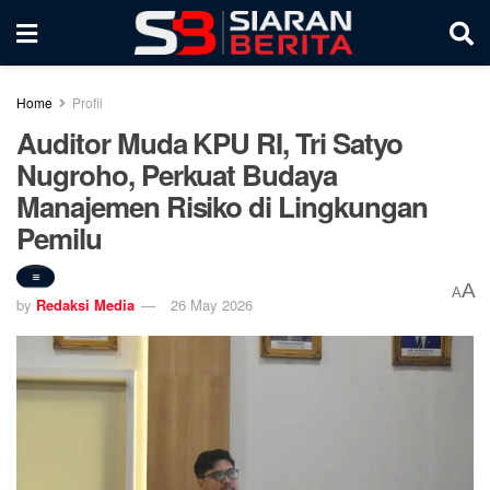
Home
Profil
Auditor Muda KPU RI, Tri Satyo
Nugroho, Perkuat Budaya
Manajemen Risiko di Lingkungan
Pemilu
A
A
by
Redaksi Media
26 May 2026