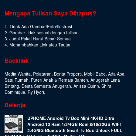
Mengapa Tulisan Saya Dihapus?
1. Tidak Ada Gambar/Foto/Ilustrasi
2. Gambar tidak sesuai dengan tulisan
3. Judul Pakai Huruf Besar Semua
4. Menambahkan Link atau Tautan
Backlink
Media Wanita
,
Pelataran
,
Berita Properti
,
Mobil Babe
,
Ada Apa
,
Satu Rumah
,
Puteri Anak & Remaja Banten
,
Anugerah Lima
Bintang
,
Desta Semesta Anugerah
,
Anissa Quinn
,
Shira
Dominique
,
Ry Hyori
,
Belanja
UPHOME Android Tv Box Mini 4K-HD Ultra
Android 13 Ram 1/2/4GB Rom 8/16/32GB WIFI
2.4G/5G Bluetooth Smart Tv Box Unlock FULL