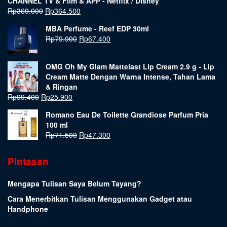
CHANNEL TV & Film & APP - Netflix / Disney
Rp
369.000
Rp
364.500
MBA Perfume - Reef EDP 30ml
Rp
79.900
Rp
67.400
OMG Oh My Glam Mattelast Lip Cream 2.9 g - Lip
Cream Matte Dengan Warna Intense, Tahan Lama
& Ringan
Rp
99.400
Rp
25.900
Romano Eau De Toilette Grandiose Parfum Pria
100 ml
Rp
71.500
Rp
47.300
Pintasan
Mengapa Tulisan Saya Belum Tayang?
Cara Menerbitkan Tulisan Menggunakan Gadget atau
Handphone