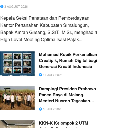
3 AUGUST 2026
Kepala Seksi Penataan dan Pemberdayaan
Kantor Pertanahan Kabupaten Simalungun,
Bapak Amran Girsang, S.SiT., M.Si., menghadiri
High Level Meeting Optimalisasi Pajak...
Muhamad Ropik Perkenalkan
Creatipik, Rumah Digital bagi
Generasi Kreatif Indonesia
17 JULY 2026
Dampingi Presiden Prabowo
Panen Raya di Malang,
Menteri Nusron Tegaskan
Ketahanan Pangan Dimulai
18 JULY 2026
dari Kepastian Hukum Tanah
KKN-K Kelompok 2 UTM