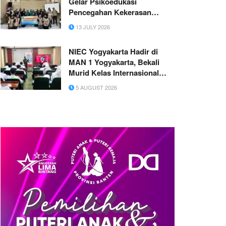
Gelar Psikoedukasi
Pencegahan Kekerasan
Seksual dan Pelatihan
13 JULY 2026
Konselor Sebaya didesa
Buluharjo, Plaosan Magetan
NIEC Yogyakarta Hadir di
MAN 1 Yogyakarta, Bekali
Murid Kelas Internasional
tentang Studi Luar Negeri
5 AUGUST 2026