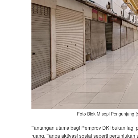
Foto Blok M sepi Pengunjung (
Tantangan utama bagi Pemprov DKI bukan lagi pa
ruang. Tanpa aktivasi sosial seperti pertunjuka