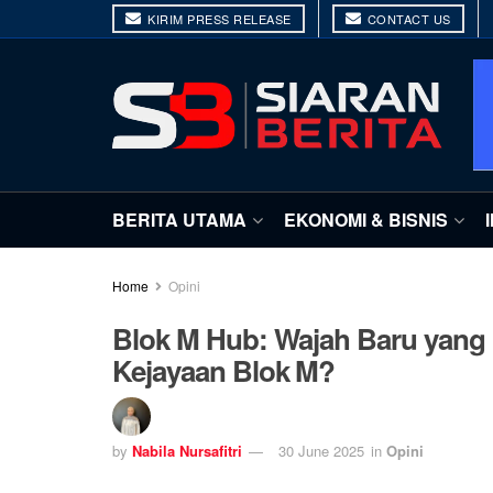
KIRIM PRESS RELEASE
CONTACT US
BERITA UTAMA
EKONOMI & BISNIS
Home
Opini
Blok M Hub: Wajah Baru yan
Kejayaan Blok M?
by
Nabila Nursafitri
30 June 2025
in
Opini