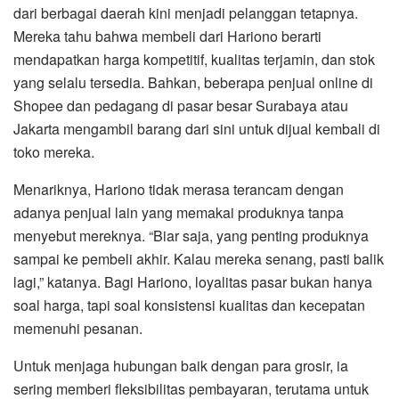
dari berbagai daerah kini menjadi pelanggan tetapnya.
Mereka tahu bahwa membeli dari Hariono berarti
mendapatkan harga kompetitif, kualitas terjamin, dan stok
yang selalu tersedia. Bahkan, beberapa penjual online di
Shopee dan pedagang di pasar besar Surabaya atau
Jakarta mengambil barang dari sini untuk dijual kembali di
toko mereka.
Menariknya, Hariono tidak merasa terancam dengan
adanya penjual lain yang memakai produknya tanpa
menyebut mereknya. “Biar saja, yang penting produknya
sampai ke pembeli akhir. Kalau mereka senang, pasti balik
lagi,” katanya. Bagi Hariono, loyalitas pasar bukan hanya
soal harga, tapi soal konsistensi kualitas dan kecepatan
memenuhi pesanan.
Untuk menjaga hubungan baik dengan para grosir, ia
sering memberi fleksibilitas pembayaran, terutama untuk