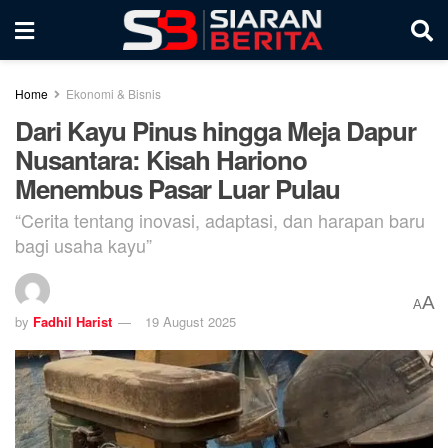
Home
Ekonomi & Bisnis
Dari Kayu Pinus hingga Meja Dapur
Nusantara: Kisah Hariono
Menembus Pasar Luar Pulau
“Cerita tentang inovasi, adaptasi, dan harapan baru
bagi usaha kayu”
A
A
by
Fadhil Harist
19 August 2025