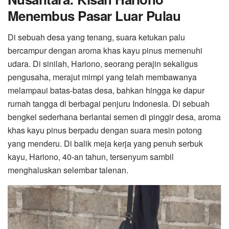
Menembus Pasar Luar Pulau
Di sebuah desa yang tenang, suara ketukan palu
bercampur dengan aroma khas kayu pinus memenuhi
udara. Di sinilah, Hariono, seorang perajin sekaligus
pengusaha, merajut mimpi yang telah membawanya
melampaui batas-batas desa, bahkan hingga ke dapur
rumah tangga di berbagai penjuru Indonesia. Di sebuah
bengkel sederhana berlantai semen di pinggir desa, aroma
khas kayu pinus berpadu dengan suara mesin potong
yang menderu. Di balik meja kerja yang penuh serbuk
kayu, Hariono, 40-an tahun, tersenyum sambil
menghaluskan selembar talenan.