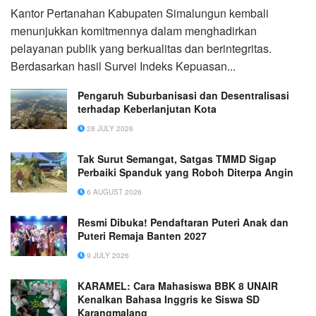
Kantor Pertanahan Kabupaten Simalungun kembali
menunjukkan komitmennya dalam menghadirkan
pelayanan publik yang berkualitas dan berintegritas.
Berdasarkan hasil Survei Indeks Kepuasan...
Pengaruh Suburbanisasi dan Desentralisasi
terhadap Keberlanjutan Kota
28 JULY 2026
Tak Surut Semangat, Satgas TMMD Sigap
Perbaiki Spanduk yang Roboh Diterpa Angin
6 AUGUST 2026
Resmi Dibuka! Pendaftaran Puteri Anak dan
Puteri Remaja Banten 2027
9 JULY 2026
KARAMEL: Cara Mahasiswa BBK 8 UNAIR
Kenalkan Bahasa Inggris ke Siswa SD
Karangmalang