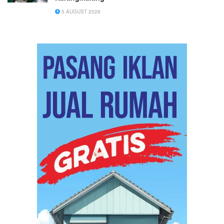
5 AUGUST 2026