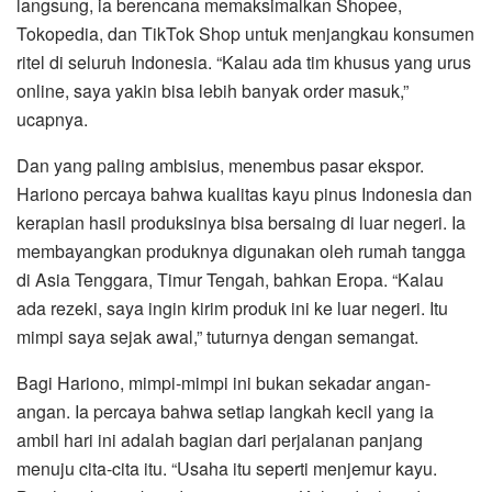
langsung, ia berencana memaksimalkan Shopee,
Tokopedia, dan TikTok Shop untuk menjangkau konsumen
ritel di seluruh Indonesia. “Kalau ada tim khusus yang urus
online, saya yakin bisa lebih banyak order masuk,”
ucapnya.
Dan yang paling ambisius, menembus pasar ekspor.
Hariono percaya bahwa kualitas kayu pinus Indonesia dan
kerapian hasil produksinya bisa bersaing di luar negeri. Ia
membayangkan produknya digunakan oleh rumah tangga
di Asia Tenggara, Timur Tengah, bahkan Eropa. “Kalau
ada rezeki, saya ingin kirim produk ini ke luar negeri. Itu
mimpi saya sejak awal,” tuturnya dengan semangat.
Bagi Hariono, mimpi-mimpi ini bukan sekadar angan-
angan. Ia percaya bahwa setiap langkah kecil yang ia
ambil hari ini adalah bagian dari perjalanan panjang
menuju cita-cita itu. “Usaha itu seperti menjemur kayu.