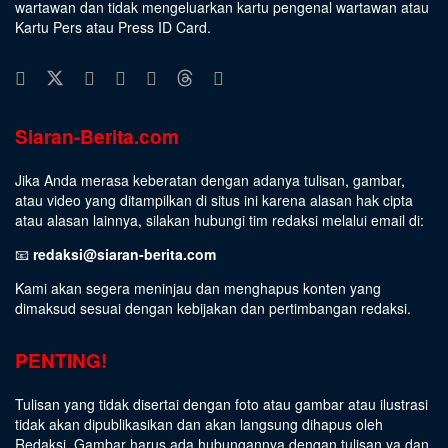
wartawan dan tidak mengeluarkan kartu pengenal wartawan atau
Kartu Pers atau Press ID Card.
Siaran-Berita.com
Jika Anda merasa keberatan dengan adanya tulisan, gambar,
atau video yang ditampilkan di situs ini karena alasan hak cipta
atau alasan lainnya, silakan hubungi tim redaksi melalui email di:
📧
redaksi@siaran-berita.com
Kami akan segera meninjau dan menghapus konten yang
dimaksud sesuai dengan kebijakan dan pertimbangan redaksi.
PENTING!
Tulisan yang tidak disertai dengan foto atau gambar atau ilustrasi
tidak akan dipublikasikan dan akan langsung dihapus oleh
Redaksi. Gambar harus ada hubungannya dengan tulisan ya dan