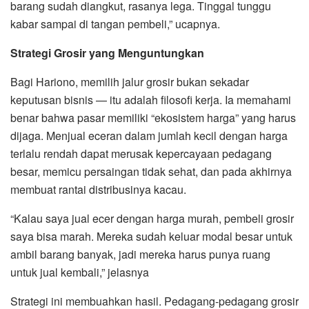
barang sudah diangkut, rasanya lega. Tinggal tunggu
kabar sampai di tangan pembeli,” ucapnya.
Strategi Grosir yang Menguntungkan
Bagi Hariono, memilih jalur grosir bukan sekadar
keputusan bisnis — itu adalah filosofi kerja. Ia memahami
benar bahwa pasar memiliki “ekosistem harga” yang harus
dijaga. Menjual eceran dalam jumlah kecil dengan harga
terlalu rendah dapat merusak kepercayaan pedagang
besar, memicu persaingan tidak sehat, dan pada akhirnya
membuat rantai distribusinya kacau.
“Kalau saya jual ecer dengan harga murah, pembeli grosir
saya bisa marah. Mereka sudah keluar modal besar untuk
ambil barang banyak, jadi mereka harus punya ruang
untuk jual kembali,” jelasnya
Strategi ini membuahkan hasil. Pedagang-pedagang grosir