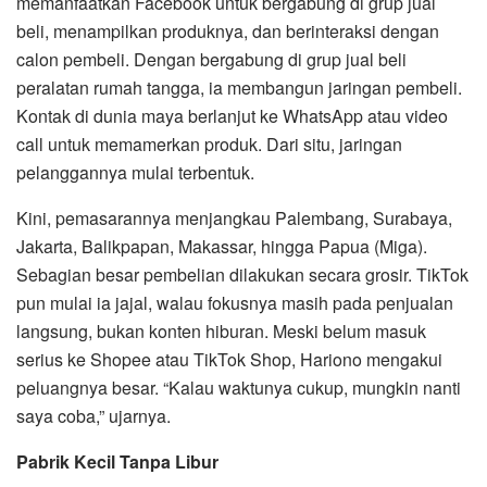
memanfaatkan Facebook untuk bergabung di grup jual
beli, menampilkan produknya, dan berinteraksi dengan
calon pembeli. Dengan bergabung di grup jual beli
peralatan rumah tangga, ia membangun jaringan pembeli.
Kontak di dunia maya berlanjut ke WhatsApp atau video
call untuk memamerkan produk. Dari situ, jaringan
pelanggannya mulai terbentuk.
Kini, pemasarannya menjangkau Palembang, Surabaya,
Jakarta, Balikpapan, Makassar, hingga Papua (Miga).
Sebagian besar pembelian dilakukan secara grosir. TikTok
pun mulai ia jajal, walau fokusnya masih pada penjualan
langsung, bukan konten hiburan. Meski belum masuk
serius ke Shopee atau TikTok Shop, Hariono mengakui
peluangnya besar. “Kalau waktunya cukup, mungkin nanti
saya coba,” ujarnya.
Pabrik Kecil Tanpa Libur