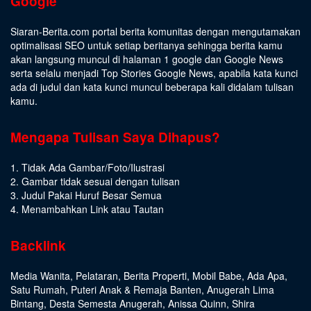
Google
Siaran-Berita.com portal berita komunitas dengan mengutamakan
optimalisasi SEO untuk setiap beritanya sehingga berita kamu
akan langsung muncul di halaman 1 google dan Google News
serta selalu menjadi Top Stories Google News, apabila kata kunci
ada di judul dan kata kunci muncul beberapa kali didalam tulisan
kamu.
Mengapa Tulisan Saya Dihapus?
1. Tidak Ada Gambar/Foto/Ilustrasi
2. Gambar tidak sesuai dengan tulisan
3. Judul Pakai Huruf Besar Semua
4. Menambahkan Link atau Tautan
Backlink
Media Wanita
,
Pelataran
,
Berita Properti
,
Mobil Babe
,
Ada Apa
,
Satu Rumah
,
Puteri Anak & Remaja Banten
,
Anugerah Lima
Bintang
,
Desta Semesta Anugerah
,
Anissa Quinn
,
Shira