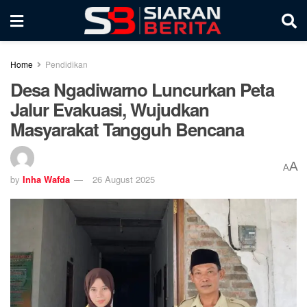
Home
Pendidikan
Desa Ngadiwarno Luncurkan Peta
Jalur Evakuasi, Wujudkan
Masyarakat Tangguh Bencana
A
A
by
Inha Wafda
26 August 2025