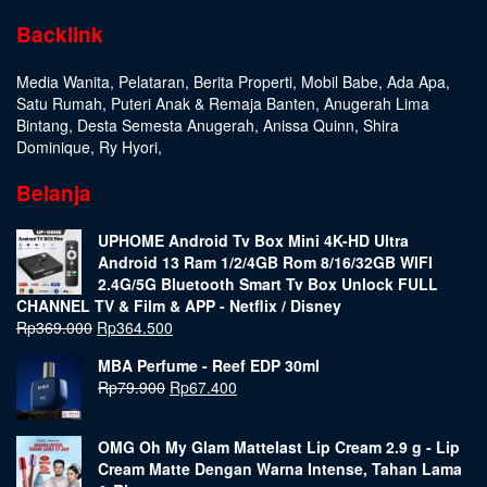
Backlink
Media Wanita
,
Pelataran
,
Berita Properti
,
Mobil Babe
,
Ada Apa
,
Satu Rumah
,
Puteri Anak & Remaja Banten
,
Anugerah Lima
Bintang
,
Desta Semesta Anugerah
,
Anissa Quinn
,
Shira
Dominique
,
Ry Hyori
,
Belanja
UPHOME Android Tv Box Mini 4K-HD Ultra
Android 13 Ram 1/2/4GB Rom 8/16/32GB WIFI
2.4G/5G Bluetooth Smart Tv Box Unlock FULL
CHANNEL TV & Film & APP - Netflix / Disney
Rp
369.000
Rp
364.500
MBA Perfume - Reef EDP 30ml
Rp
79.900
Rp
67.400
OMG Oh My Glam Mattelast Lip Cream 2.9 g - Lip
Cream Matte Dengan Warna Intense, Tahan Lama