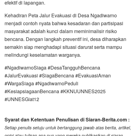
efektif di lapangan.
Kehadiran Peta Jalur Evakuasi di Desa Ngadiwarno
menjadi contoh nyata bahwa kesadaran dan partisipasi
masyarakat adalah kunci dalam meminimalisir risiko
bencana. Dengan langkah preventif ini, desa diharapkan
semakin siap menghadapi situasi darurat serta mampu
melindungi keselamatan warganya.
#NgadiwarnoSiaga #DesaTangguhBencana
#JalurEvakuasi #SiagaBencana #EvakuasiAman
#WargaSiaga #NgadiwarnoPeduli
#KesiapsiagaanBencana #KKNUUNNES2025
#UNNESGiat12
Syarat dan Ketentuan Penulisan di Siaran-Berita.com :
Setiap penulis setuju untuk bertanggung jawab atas berita, artikel,
opini atau tulisan apa pun yang mereka publikasikan di siaran-