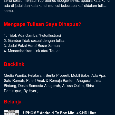
serta selalu menjadi Top Stories Google News, apabila kata kunci
ada di judul dan kata kunci muncul beberapa kali didalam tulisan
kamu.
Mengapa Tulisan Saya Dihapus?
1. Tidak Ada Gambar/Foto/Ilustrasi
2. Gambar tidak sesuai dengan tulisan
3. Judul Pakai Huruf Besar Semua
4. Menambahkan Link atau Tautan
Backlink
Media Wanita
,
Pelataran
,
Berita Properti
,
Mobil Babe
,
Ada Apa
,
Satu Rumah
,
Puteri Anak & Remaja Banten
,
Anugerah Lima
Bintang
,
Desta Semesta Anugerah
,
Anissa Quinn
,
Shira
Dominique
,
Ry Hyori
,
Belanja
UPHOME Android Tv Box Mini 4K-HD Ultra