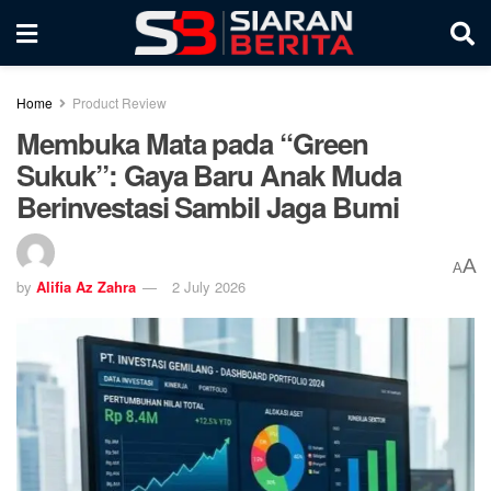
Home
Product Review
Membuka Mata pada “Green
Sukuk”: Gaya Baru Anak Muda
Berinvestasi Sambil Jaga Bumi
A
A
by
Alifia Az Zahra
2 July 2026