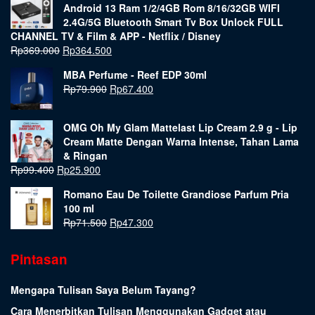
Android 13 Ram 1/2/4GB Rom 8/16/32GB WIFI
2.4G/5G Bluetooth Smart Tv Box Unlock FULL
CHANNEL TV & Film & APP - Netflix / Disney
Rp
369.000
Rp
364.500
MBA Perfume - Reef EDP 30ml
Rp
79.900
Rp
67.400
OMG Oh My Glam Mattelast Lip Cream 2.9 g - Lip
Cream Matte Dengan Warna Intense, Tahan Lama
& Ringan
Rp
99.400
Rp
25.900
Romano Eau De Toilette Grandiose Parfum Pria
100 ml
Rp
71.500
Rp
47.300
Pintasan
Mengapa Tulisan Saya Belum Tayang?
Cara Menerbitkan Tulisan Menggunakan Gadget atau