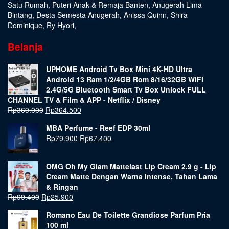
Satu Rumah
,
Puteri Anak & Remaja Banten
,
Anugerah Lima
Bintang
,
Desta Semesta Anugerah
,
Anissa Quinn
,
Shira
Dominique
,
Ry Hyori
,
Belanja
UPHOME Android Tv Box Mini 4K-HD Ultra
Android 13 Ram 1/2/4GB Rom 8/16/32GB WIFI
2.4G/5G Bluetooth Smart Tv Box Unlock FULL
CHANNEL TV & Film & APP - Netflix / Disney
Rp
369.000
Rp
364.500
MBA Perfume - Reef EDP 30ml
Rp
79.900
Rp
67.400
OMG Oh My Glam Mattelast Lip Cream 2.9 g - Lip
Cream Matte Dengan Warna Intense, Tahan Lama
& Ringan
Rp
99.400
Rp
25.900
Romano Eau De Toilette Grandiose Parfum Pria
100 ml