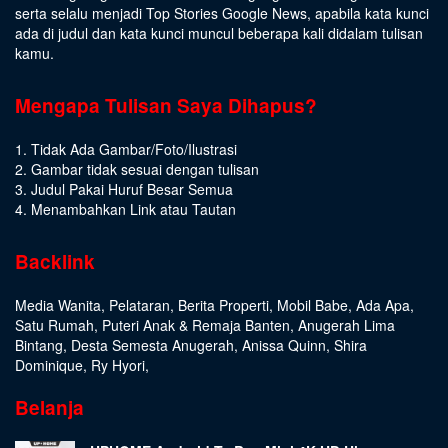
serta selalu menjadi Top Stories Google News, apabila kata kunci
ada di judul dan kata kunci muncul beberapa kali didalam tulisan
kamu.
Mengapa Tulisan Saya Dihapus?
1. Tidak Ada Gambar/Foto/Ilustrasi
2. Gambar tidak sesuai dengan tulisan
3. Judul Pakai Huruf Besar Semua
4. Menambahkan Link atau Tautan
Backlink
Media Wanita
,
Pelataran
,
Berita Properti
,
Mobil Babe
,
Ada Apa
,
Satu Rumah
,
Puteri Anak & Remaja Banten
,
Anugerah Lima
Bintang
,
Desta Semesta Anugerah
,
Anissa Quinn
,
Shira
Dominique
,
Ry Hyori
,
Belanja