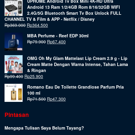
UPHOME Android Tv Box Mini 4K-HD Ultra
Android 13 Ram 1/2/4GB Rom 8/16/32GB WIFI
2.4G/5G Bluetooth Smart Tv Box Unlock FULL
CHANNEL TV & Film & APP - Netflix / Disney
Rp
369.000
Rp
364.500
MBA Perfume - Reef EDP 30ml
Rp
79.900
Rp
67.400
OMG Oh My Glam Mattelast Lip Cream 2.9 g - Lip
Cream Matte Dengan Warna Intense, Tahan Lama
& Ringan
Rp
99.400
Rp
25.900
Romano Eau De Toilette Grandiose Parfum Pria
100 ml
Rp
71.500
Rp
47.300
Pintasan
Mengapa Tulisan Saya Belum Tayang?