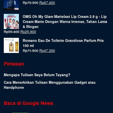
Rp
79.900
Rp
67.400
OMG Oh My Glam Mattelast Lip Cream 2.9 g - Lip
Cream Matte Dengan Warna Intense, Tahan Lama
& Ringan
Rp
99.400
Rp
25.900
Romano Eau De Toilette Grandiose Parfum Pria
100 ml
Rp
71.500
Rp
47.300
Pintasan
Mengapa Tulisan Saya Belum Tayang?
Cara Menerbitkan Tulisan Menggunakan Gadget atau
Handphone
Baca di Google News