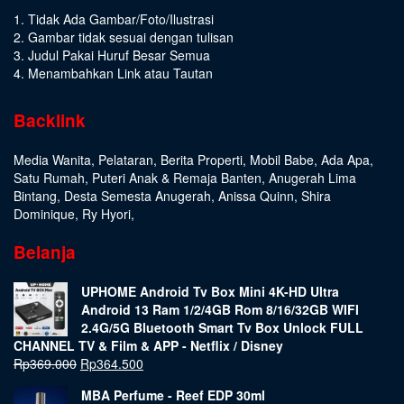
1. Tidak Ada Gambar/Foto/Ilustrasi
2. Gambar tidak sesuai dengan tulisan
3. Judul Pakai Huruf Besar Semua
4. Menambahkan Link atau Tautan
Backlink
Media Wanita
,
Pelataran
,
Berita Properti
,
Mobil Babe
,
Ada Apa
,
Satu Rumah
,
Puteri Anak & Remaja Banten
,
Anugerah Lima
Bintang
,
Desta Semesta Anugerah
,
Anissa Quinn
,
Shira
Dominique
,
Ry Hyori
,
Belanja
UPHOME Android Tv Box Mini 4K-HD Ultra
Android 13 Ram 1/2/4GB Rom 8/16/32GB WIFI
2.4G/5G Bluetooth Smart Tv Box Unlock FULL
CHANNEL TV & Film & APP - Netflix / Disney
Rp
369.000
Rp
364.500
MBA Perfume - Reef EDP 30ml