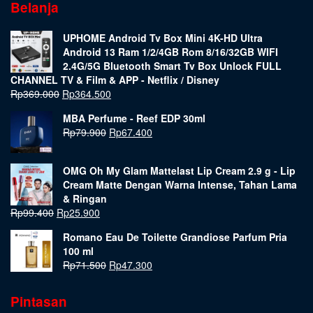
Belanja
UPHOME Android Tv Box Mini 4K-HD Ultra
Android 13 Ram 1/2/4GB Rom 8/16/32GB WIFI
2.4G/5G Bluetooth Smart Tv Box Unlock FULL
CHANNEL TV & Film & APP - Netflix / Disney
Rp
369.000
Rp
364.500
MBA Perfume - Reef EDP 30ml
Rp
79.900
Rp
67.400
OMG Oh My Glam Mattelast Lip Cream 2.9 g - Lip
Cream Matte Dengan Warna Intense, Tahan Lama
& Ringan
Rp
99.400
Rp
25.900
Romano Eau De Toilette Grandiose Parfum Pria
100 ml
Rp
71.500
Rp
47.300
Pintasan