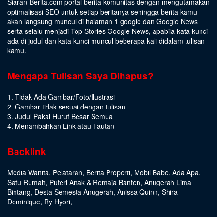
Siaran-Berita.com portal berita komunitas dengan mengutamakan
optimalisasi SEO untuk setiap beritanya sehingga berita kamu
akan langsung muncul di halaman 1 google dan Google News
serta selalu menjadi Top Stories Google News, apabila kata kunci
ada di judul dan kata kunci muncul beberapa kali didalam tulisan
kamu.
Mengapa Tulisan Saya Dihapus?
1. Tidak Ada Gambar/Foto/Ilustrasi
2. Gambar tidak sesuai dengan tulisan
3. Judul Pakai Huruf Besar Semua
4. Menambahkan Link atau Tautan
Backlink
Media Wanita
,
Pelataran
,
Berita Properti
,
Mobil Babe
,
Ada Apa
,
Satu Rumah
,
Puteri Anak & Remaja Banten
,
Anugerah Lima
Bintang
,
Desta Semesta Anugerah
,
Anissa Quinn
,
Shira
Dominique
,
Ry Hyori
,