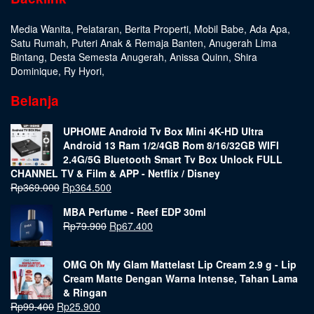
Media Wanita
,
Pelataran
,
Berita Properti
,
Mobil Babe
,
Ada Apa
,
Satu Rumah
,
Puteri Anak & Remaja Banten
,
Anugerah Lima
Bintang
,
Desta Semesta Anugerah
,
Anissa Quinn
,
Shira
Dominique
,
Ry Hyori
,
Belanja
UPHOME Android Tv Box Mini 4K-HD Ultra
Android 13 Ram 1/2/4GB Rom 8/16/32GB WIFI
2.4G/5G Bluetooth Smart Tv Box Unlock FULL
CHANNEL TV & Film & APP - Netflix / Disney
Rp
369.000
Rp
364.500
MBA Perfume - Reef EDP 30ml
Rp
79.900
Rp
67.400
OMG Oh My Glam Mattelast Lip Cream 2.9 g - Lip
Cream Matte Dengan Warna Intense, Tahan Lama
& Ringan
Rp
99.400
Rp
25.900