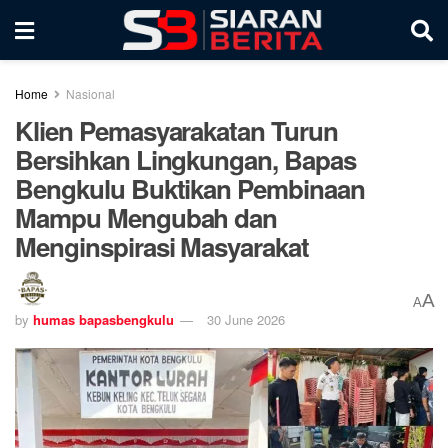
Home
Nasional
Klien Pemasyarakatan Turun
Bersihkan Lingkungan, Bapas
Bengkulu Buktikan Pembinaan
Mampu Mengubah dan
Menginspirasi Masyarakat
A
A
by
humas bapasbengkulu
30 June 2026