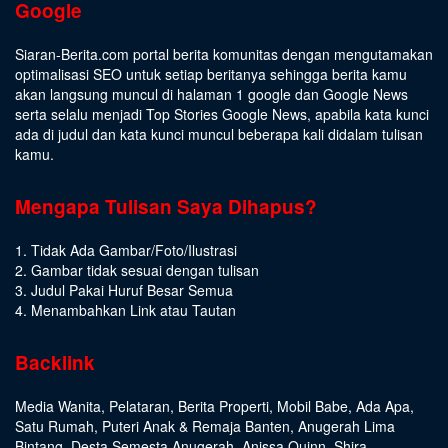
Google
Siaran-Berita.com portal berita komunitas dengan mengutamakan
optimalisasi SEO untuk setiap beritanya sehingga berita kamu
akan langsung muncul di halaman 1 google dan Google News
serta selalu menjadi Top Stories Google News, apabila kata kunci
ada di judul dan kata kunci muncul beberapa kali didalam tulisan
kamu.
Mengapa Tulisan Saya Dihapus?
1. Tidak Ada Gambar/Foto/Ilustrasi
2. Gambar tidak sesuai dengan tulisan
3. Judul Pakai Huruf Besar Semua
4. Menambahkan Link atau Tautan
Backlink
Media Wanita
,
Pelataran
,
Berita Properti
,
Mobil Babe
,
Ada Apa
,
Satu Rumah
,
Puteri Anak & Remaja Banten
,
Anugerah Lima
Bintang
,
Desta Semesta Anugerah
,
Anissa Quinn
,
Shira