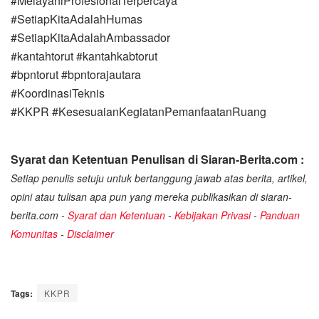
#MelayaniProfesionalTerpercaya
#SetiapKitaAdalahHumas
#SetiapKitaAdalahAmbassador
#kantahtorut #kantahkabtorut
#bpntorut #bpntorajautara
#KoordinasiTeknis
#KKPR #KesesuaianKegiatanPemanfaatanRuang
Syarat dan Ketentuan Penulisan di Siaran-Berita.com :
Setiap penulis setuju untuk bertanggung jawab atas berita, artikel,
opini atau tulisan apa pun yang mereka publikasikan di siaran-
berita.com -
Syarat dan Ketentuan
-
Kebijakan Privasi
-
Panduan
Komunitas
-
Disclaimer
Tags:
KKPR