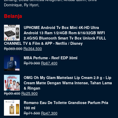
Dominique
,
Ry Hyori
,
Belanja
UPHOME Android Tv Box Mini 4K-HD Ultra
Android 13 Ram 1/2/4GB Rom 8/16/32GB WIFI
2.4G/5G Bluetooth Smart Tv Box Unlock FULL
CHANNEL TV & Film & APP - Netflix / Disney
Rp
369.000
Rp
364.500
MBA Perfume - Reef EDP 30ml
Rp
79.900
Rp
67.400
OMG Oh My Glam Mattelast Lip Cream 2.9 g - Lip
Cream Matte Dengan Warna Intense, Tahan Lama
& Ringan
Rp
99.400
Rp
25.900
Romano Eau De Toilette Grandiose Parfum Pria
100 ml
Rp
71.500
Rp
47.300