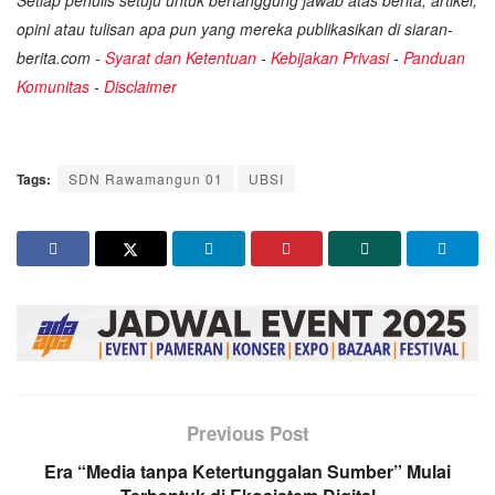
Setiap penulis setuju untuk bertanggung jawab atas berita, artikel,
opini atau tulisan apa pun yang mereka publikasikan di siaran-
berita.com -
Syarat dan Ketentuan
-
Kebijakan Privasi
-
Panduan
Komunitas
-
Disclaimer
Tags:
SDN Rawamangun 01
UBSI
Previous Post
Era “Media tanpa Ketertunggalan Sumber” Mulai