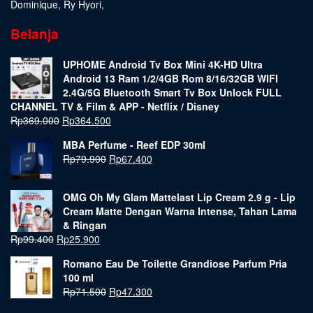
Dominique
,
Ry Hyori
,
Belanja
UPHOME Android Tv Box Mini 4K-HD Ultra
Android 13 Ram 1/2/4GB Rom 8/16/32GB WIFI
2.4G/5G Bluetooth Smart Tv Box Unlock FULL
CHANNEL TV & Film & APP - Netflix / Disney
Rp
369.000
Rp
364.500
MBA Perfume - Reef EDP 30ml
Rp
79.900
Rp
67.400
OMG Oh My Glam Mattelast Lip Cream 2.9 g - Lip
Cream Matte Dengan Warna Intense, Tahan Lama
& Ringan
Rp
99.400
Rp
25.900
Romano Eau De Toilette Grandiose Parfum Pria
100 ml
Rp
71.500
Rp
47.300