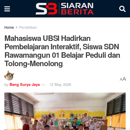
Home
Pendidikan
Mahasiswa UBSI Hadirkan
Pembelajaran Interaktif, Siswa SDN
Rawamangun 01 Belajar Peduli dan
Tolong-Menolong
A
A
by
Bang Surya Jaya
12 May 2026