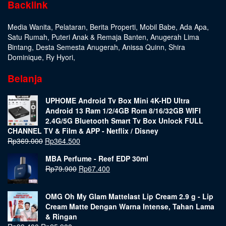
Backlink
Media Wanita
,
Pelataran
,
Berita Properti
,
Mobil Babe
,
Ada Apa
,
Satu Rumah
,
Puteri Anak & Remaja Banten
,
Anugerah Lima
Bintang
,
Desta Semesta Anugerah
,
Anissa Quinn
,
Shira
Dominique
,
Ry Hyori
,
Belanja
UPHOME Android Tv Box Mini 4K-HD Ultra
Android 13 Ram 1/2/4GB Rom 8/16/32GB WIFI
2.4G/5G Bluetooth Smart Tv Box Unlock FULL
CHANNEL TV & Film & APP - Netflix / Disney
Rp
369.000
Rp
364.500
MBA Perfume - Reef EDP 30ml
Rp
79.900
Rp
67.400
OMG Oh My Glam Mattelast Lip Cream 2.9 g - Lip
Cream Matte Dengan Warna Intense, Tahan Lama
& Ringan