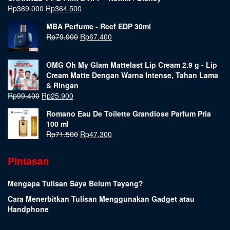
Rp
369.000
Rp
364.500
MBA Perfume - Reef EDP 30ml
Rp
79.900
Rp
67.400
OMG Oh My Glam Mattelast Lip Cream 2.9 g - Lip
Cream Matte Dengan Warna Intense, Tahan Lama
& Ringan
Rp
99.400
Rp
25.900
Romano Eau De Toilette Grandiose Parfum Pria
100 ml
Rp
71.500
Rp
47.300
Pintasan
Mengapa Tulisan Saya Belum Tayang?
Cara Menerbitkan Tulisan Menggunakan Gadget atau
Handphone