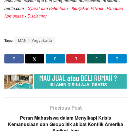
opini atau tulisan apa pun yang mereka publikasikan di siaran-
berita.com -
Syarat dan Ketentuan
-
Kebijakan Privasi
-
Panduan
Komunitas
-
Disclaimer
Tags:
MAN 1 Yogyakarta
Previous Post
Peran Mahasiswa dalam Menyikapi Krisis
Kemanusiaan dan Geopolitik akibat Konflik Amerika
Serikat–Iran