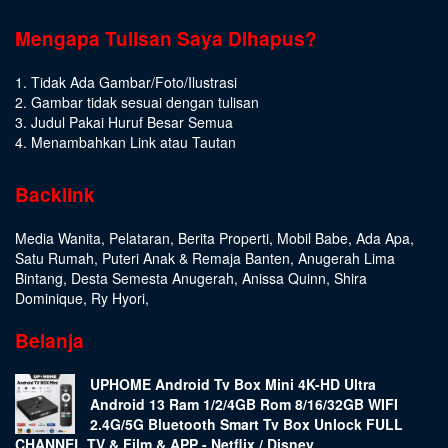
Mengapa Tulisan Saya Dihapus?
1. Tidak Ada Gambar/Foto/Ilustrasi
2. Gambar tidak sesuai dengan tulisan
3. Judul Pakai Huruf Besar Semua
4. Menambahkan Link atau Tautan
Backlink
Media Wanita
,
Pelataran
,
Berita Properti
,
Mobil Babe
,
Ada Apa
,
Satu Rumah
,
Puteri Anak & Remaja Banten
,
Anugerah Lima
Bintang
,
Desta Semesta Anugerah
,
Anissa Quinn
,
Shira
Dominique
,
Ry Hyori
,
Belanja
UPHOME Android Tv Box Mini 4K-HD Ultra
Android 13 Ram 1/2/4GB Rom 8/16/32GB WIFI
2.4G/5G Bluetooth Smart Tv Box Unlock FULL
CHANNEL TV & Film & APP - Netflix / Disney