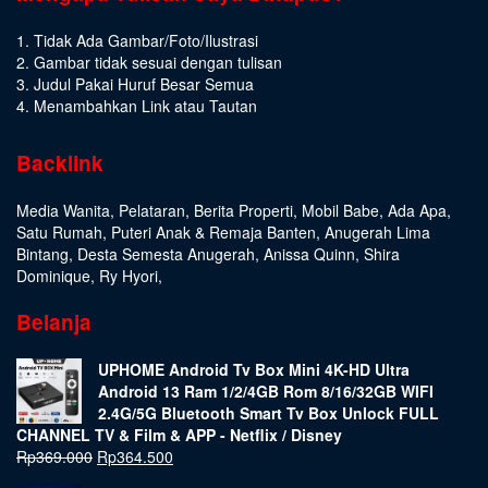
1. Tidak Ada Gambar/Foto/Ilustrasi
2. Gambar tidak sesuai dengan tulisan
3. Judul Pakai Huruf Besar Semua
4. Menambahkan Link atau Tautan
Backlink
Media Wanita
,
Pelataran
,
Berita Properti
,
Mobil Babe
,
Ada Apa
,
Satu Rumah
,
Puteri Anak & Remaja Banten
,
Anugerah Lima
Bintang
,
Desta Semesta Anugerah
,
Anissa Quinn
,
Shira
Dominique
,
Ry Hyori
,
Belanja
UPHOME Android Tv Box Mini 4K-HD Ultra
Android 13 Ram 1/2/4GB Rom 8/16/32GB WIFI
2.4G/5G Bluetooth Smart Tv Box Unlock FULL
CHANNEL TV & Film & APP - Netflix / Disney
Rp
369.000
Rp
364.500