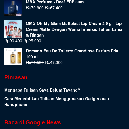
MBA Perfume - Reef EDP 30ml
Rp
79.900
Rp
67.400
OMG Oh My Glam Mattelast Lip Cream 2.9 g - Lip
Cream Matte Dengan Warna Intense, Tahan Lama
& Ringan
Rp
99.400
Rp
25.900
Romano Eau De Toilette Grandiose Parfum Pria
100 ml
Rp
71.500
Rp
47.300
Pintasan
Mengapa Tulisan Saya Belum Tayang?
Cara Menerbitkan Tulisan Menggunakan Gadget atau
Handphone
Baca di Google News