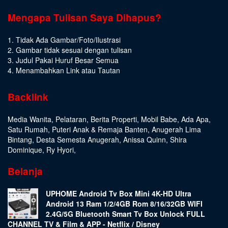
Mengapa Tulisan Saya Dihapus?
1. Tidak Ada Gambar/Foto/Ilustrasi
2. Gambar tidak sesuai dengan tulisan
3. Judul Pakai Huruf Besar Semua
4. Menambahkan Link atau Tautan
Backlink
Media Wanita
,
Pelataran
,
Berita Properti
,
Mobil Babe
,
Ada Apa
,
Satu Rumah
,
Puteri Anak & Remaja Banten
,
Anugerah Lima
Bintang
,
Desta Semesta Anugerah
,
Anissa Quinn
,
Shira
Dominique
,
Ry Hyori
,
Belanja
UPHOME Android Tv Box Mini 4K-HD Ultra
Android 13 Ram 1/2/4GB Rom 8/16/32GB WIFI
2.4G/5G Bluetooth Smart Tv Box Unlock FULL
CHANNEL TV & Film & APP - Netflix / Disney