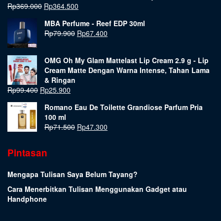
Rp
369.000
Rp
364.500
MBA Perfume - Reef EDP 30ml
Rp
79.900
Rp
67.400
OMG Oh My Glam Mattelast Lip Cream 2.9 g - Lip
Cream Matte Dengan Warna Intense, Tahan Lama
& Ringan
Rp
99.400
Rp
25.900
Romano Eau De Toilette Grandiose Parfum Pria
100 ml
Rp
71.500
Rp
47.300
Pintasan
Mengapa Tulisan Saya Belum Tayang?
Cara Menerbitkan Tulisan Menggunakan Gadget atau
Handphone