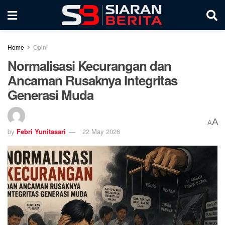
Home
Opini
Normalisasi Kecurangan dan
Ancaman Rusaknya Integritas
Generasi Muda
A
A
by
Febri Yunitasari
22 May 2026