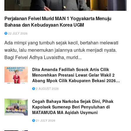
Perjalanan Feivel Murid MAN 1 Yogyakarta Menuju
Bahasa dan Kebudayaan Korea UGM
22 JULY 2026
Ada mimpi yang tumbuh sejak kecil, bertahan melewati
waktu, lalu menemukan jalannya untuk menjadi nyata.
Bagi Feivel Adhya Luvaistha, murid...
Dita Amanda Fadillah Sosok Artis Cilik
Menorehkan Prestasi Lewat Gelar Wakil 2
Abang Mpok Cilik Kabupaten Bekasi 2026
Setelah Bersinar di Wonderkids SCTV
2 AUGUST 2026
Cegah Bahaya Narkoba Sejak Dini, Pihak
Kapolsek Sumenep Beri Penyuluhan di
MATAMUDA MA Aqidah Usymuni
21 JULY 2026