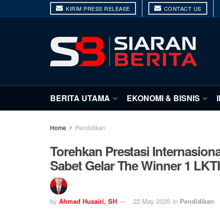
KIRIM PRESS RELEASE
CONTACT US
BERITA UTAMA
EKONOMI & BISNIS
Home
Pendidikan
Torehkan Prestasi Internasion
Sabet Gelar The Winner 1 LKTI
by
Ahmad Husairi, SH
22 May 2026
in
Pendidikan