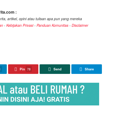
ita.com :
ita, artikel, opini atau tulisan apa pun yang mereka
an
-
Kebijakan Privasi
-
Panduan Komunitas
-
Disclaimer
1
Pin
78
Send
Share