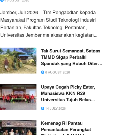
4 AUGUST 2026
Jember, Juli 2026 – Tim Pengabdian kepada
Masyarakat Program Studi Teknologi Industri
Pertanian, Fakultas Teknologi Pertanian,
Universitas Jember melaksanakan kegiatan...
Tak Surut Semangat, Satgas
TMMD Sigap Perbaiki
Spanduk yang Roboh Diterpa
Angin
6 AUGUST 2026
Upaya Cegah Picky Eater,
Mahasiswa KKN R29
Universitas Tujuh Belas
Agustus 1945 Surabaya
14 JULY 2026
Berdayakan Ibu PKK Desa
Lasem Melalui Pelatihan
Kemenag RI Pantau
Olahan Kentang Bergizi
Pemanfaatan Perangkat