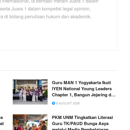
t internasional, ia berhasil meraih Juara 1 dalam
 serta Juara 1 dalam kompetisi legal opinion,
 di bidang penulisan hukum dan akademik.
Guru MAN 1 Yogyakarta Ikuti
IYEN National Young Leaders
Chapter 1, Bangun Jejaring dan
as
Wawasan Kepemimpinan
8 AUGUST 2026
os
PKM UNM Tingkatkan Literasi
at
Guru TK/PAUD Bunga Asya
melalui Media Pembelajaran