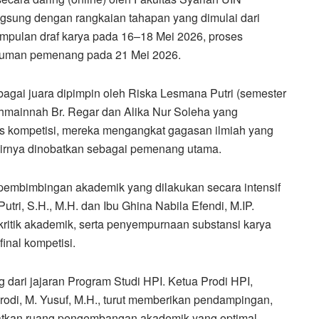
gsung dengan rangkaian tahapan yang dimulai dari
mpulan draf karya pada 16–18 Mei 2026, proses
muman pemenang pada 21 Mei 2026.
agai juara dipimpin oleh Riska Lesmana Putri (semester
thmainnah Br. Regar dan Alika Nur Soleha yang
s kompetisi, mereka mengangkat gagasan ilmiah yang
hirnya dinobatkan sebagai pemenang utama.
s pembimbingan akademik yang dilakukan secara intensif
tri, S.H., M.H. dan Ibu Ghina Nabila Efendi, M.IP.
itik akademik, serta penyempurnaan substansi karya
inal kompetisi.
dari jajaran Program Studi HPI. Ketua Prodi HPI,
Prodi, M. Yusuf, M.H., turut memberikan pendampingan,
atkan ruang pengembangan akademik yang optimal