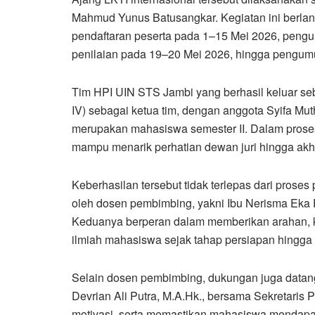
Mahmud Yunus Batusangkar. Kegiatan ini berlan
pendaftaran peserta pada 1–15 Mei 2026, pengu
penilaian pada 19–20 Mei 2026, hingga pengu
Tim HPI UIN STS Jambi yang berhasil keluar seb
IV) sebagai ketua tim, dengan anggota Syifa Mu
merupakan mahasiswa semester II. Dalam prose
mampu menarik perhatian dewan juri hingga ak
Keberhasilan tersebut tidak terlepas dari prose
oleh dosen pembimbing, yakni Ibu Nerisma Eka Pu
Keduanya berperan dalam memberikan arahan, kr
ilmiah mahasiswa sejak tahap persiapan hingga f
Selain dosen pembimbing, dukungan juga datang 
Devrian Ali Putra, M.A.Hk., bersama Sekretaris 
motivasi, serta memastikan mahasiswa mendap