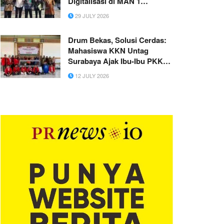
Digitalisasi di MAN 1
Yogyakarta
29 JULY 2026
Drum Bekas, Solusi Cerdas:
Mahasiswa KKN Untag
Surabaya Ajak Ibu-Ibu PKK
Desa Lasem Sulap Sampah
12 JULY 2026
Organik Jadi Pupuk Bernilai