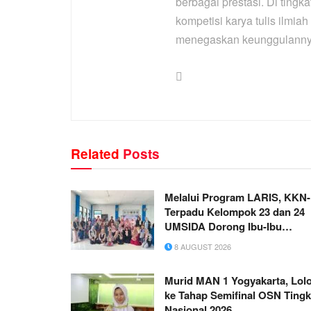
berbagai prestasi. Di tingka
kompetisi karya tulis ilmiah
menegaskan keunggulannya
Related
Posts
Melalui Program LARIS, KKN-
Terpadu Kelompok 23 dan 24
UMSIDA Dorong Ibu-Ibu
Aisyiyah Manfaatkan Kreativit
8 AUGUST 2026
Menjadi Peluang Usaha
Murid MAN 1 Yogyakarta, Lol
ke Tahap Semifinal OSN Tingk
Nasional 2026