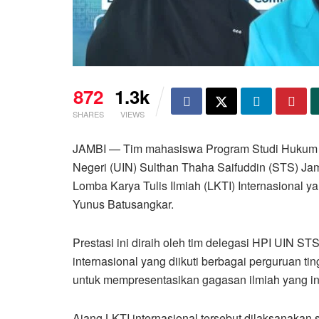
872
1.3k
SHARES
VIEWS
JAMBI — Tim mahasiswa Program Studi Hukum Pi
Negeri (UIN) Sulthan Thaha Saifuddin (STS) Jam
Lomba Karya Tulis Ilmiah (LKTI) Internasional 
Yunus Batusangkar.
Prestasi ini diraih oleh tim delegasi HPI UIN S
internasional yang diikuti berbagai perguruan t
untuk mempresentasikan gagasan ilmiah yang inova
Ajang LKTI internasional tersebut dilaksanakan 