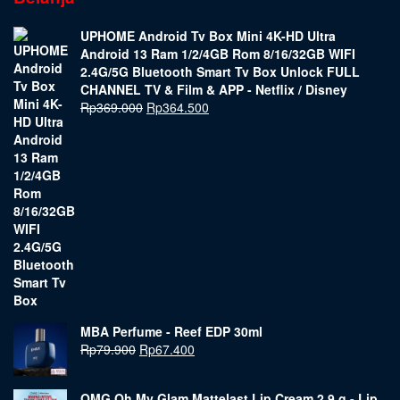
UPHOME Android Tv Box Mini 4K-HD Ultra
Android 13 Ram 1/2/4GB Rom 8/16/32GB WIFI
2.4G/5G Bluetooth Smart Tv Box Unlock FULL
CHANNEL TV & Film & APP - Netflix / Disney
Rp
369.000
Rp
364.500
MBA Perfume - Reef EDP 30ml
Rp
79.900
Rp
67.400
OMG Oh My Glam Mattelast Lip Cream 2.9 g - Lip