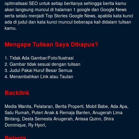
optimalisasi SEO untuk setiap beritanya sehingga berita kamu
akan langsung muncul di halaman 1 google dan Google News
serta selalu menjadi Top Stories Google News, apabila kata kunci
ada di judul dan kata kunci muncul beberapa kali didalam tulisan
kamu.
Mengapa Tulisan Saya Dihapus?
1. Tidak Ada Gambar/Foto/Ilustrasi
2. Gambar tidak sesuai dengan tulisan
3. Judul Pakai Huruf Besar Semua
4. Menambahkan Link atau Tautan
Backlink
Media Wanita
,
Pelataran
,
Berita Properti
,
Mobil Babe
,
Ada Apa
,
Satu Rumah
,
Puteri Anak & Remaja Banten
,
Anugerah Lima
Bintang
,
Desta Semesta Anugerah
,
Anissa Quinn
,
Shira
Dominique
,
Ry Hyori
,
Belanja