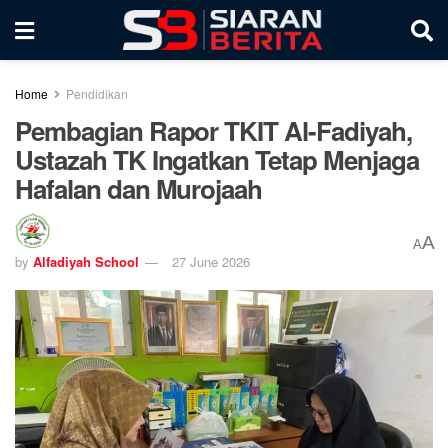
Home
Pendidikan
Pembagian Rapor TKIT Al-Fadiyah,
Ustazah TK Ingatkan Tetap Menjaga
Hafalan dan Murojaah
A
A
by
Alfadiyah School
27 June 2026