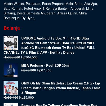
Media Wanita
,
Pelataran
,
Berita Properti
,
Mobil Babe
,
Ada Apa
,
Satu Rumah
,
Puteri Anak & Remaja Banten
,
Anugerah Lima
Bintang
,
Desta Semesta Anugerah
,
Anissa Quinn
,
Shira
Dominique
,
Ry Hyori
,
Belanja
UPHOME Android Tv Box Mini 4K-HD Ultra
Android 13 Ram 1/2/4GB Rom 8/16/32GB WIFI
2.4G/5G Bluetooth Smart Tv Box Unlock FULL
CHANNEL TV & Film & APP - Netflix / Disney
Rp
369.000
Rp
364.500
MBA Perfume - Reef EDP 30ml
Rp
79.900
Rp
67.400
OMG Oh My Glam Mattelast Lip Cream 2.9 g - Lip
Cream Matte Dengan Warna Intense, Tahan Lama
& Ringan
Rp
99.400
Rp
25.900
Romano Eau De Toilette Grandiose Parfum Pria