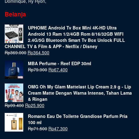
Dominique
,
Ry Hyori
,
Belanja
UPHOME Android Tv Box Mini 4K-HD Ultra
Android 13 Ram 1/2/4GB Rom 8/16/32GB WIFI
2.4G/5G Bluetooth Smart Tv Box Unlock FULL
CHANNEL TV & Film & APP - Netflix / Disney
Rp
369.000
Rp
364.500
MBA Perfume - Reef EDP 30ml
Rp
79.900
Rp
67.400
OMG Oh My Glam Mattelast Lip Cream 2.9 g - Lip
Cream Matte Dengan Warna Intense, Tahan Lama
& Ringan
Rp
99.400
Rp
25.900
Romano Eau De Toilette Grandiose Parfum Pria
100 ml
Rp
71.500
Rp
47.300