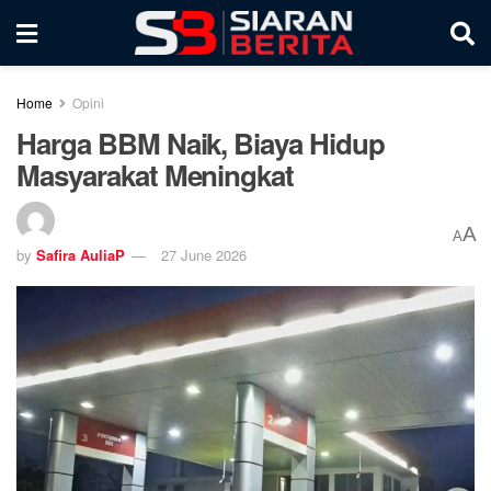
Home
Opini
Harga BBM Naik, Biaya Hidup
Masyarakat Meningkat
A
A
by
Safira AuliaP
27 June 2026