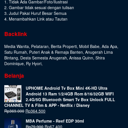
1. Tidak Ada Gambar/Foto/Ilustrasi
2. Gambar tidak sesuai dengan tulisan
3. Judul Pakai Huruf Besar Semua
4. Menambahkan Link atau Tautan
Backlink
Media Wanita
,
Pelataran
,
Berita Properti
,
Mobil Babe
,
Ada Apa
,
Satu Rumah
,
Puteri Anak & Remaja Banten
,
Anugerah Lima
Bintang
,
Desta Semesta Anugerah
,
Anissa Quinn
,
Shira
Dominique
,
Ry Hyori
,
Belanja
UPHOME Android Tv Box Mini 4K-HD Ultra
Android 13 Ram 1/2/4GB Rom 8/16/32GB WIFI
2.4G/5G Bluetooth Smart Tv Box Unlock FULL
CHANNEL TV & Film & APP - Netflix / Disney
Rp
369.000
Rp
364.500
MBA Perfume - Reef EDP 30ml
Rp
79.900
Rp
67.400