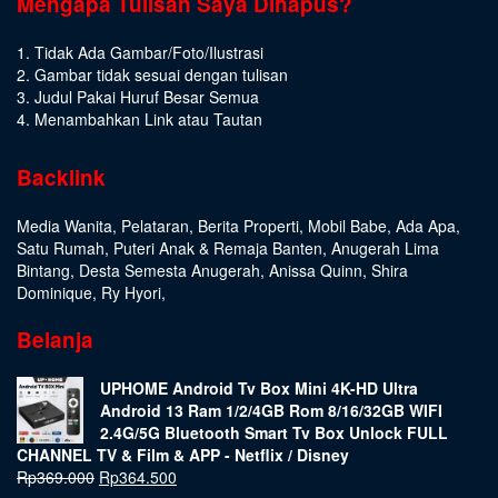
Mengapa Tulisan Saya Dihapus?
1. Tidak Ada Gambar/Foto/Ilustrasi
2. Gambar tidak sesuai dengan tulisan
3. Judul Pakai Huruf Besar Semua
4. Menambahkan Link atau Tautan
Backlink
Media Wanita
,
Pelataran
,
Berita Properti
,
Mobil Babe
,
Ada Apa
,
Satu Rumah
,
Puteri Anak & Remaja Banten
,
Anugerah Lima
Bintang
,
Desta Semesta Anugerah
,
Anissa Quinn
,
Shira
Dominique
,
Ry Hyori
,
Belanja
UPHOME Android Tv Box Mini 4K-HD Ultra
Android 13 Ram 1/2/4GB Rom 8/16/32GB WIFI
2.4G/5G Bluetooth Smart Tv Box Unlock FULL
CHANNEL TV & Film & APP - Netflix / Disney
Rp
369.000
Rp
364.500