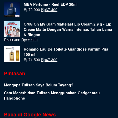
MBA Perfume - Reef EDP 30ml
Rp
79.900
Rp
67.400
OMG Oh My Glam Mattelast Lip Cream 2.9 g - Lip
Cream Matte Dengan Warna Intense, Tahan Lama
& Ringan
Rp
99.400
Rp
25.900
Romano Eau De Toilette Grandiose Parfum Pria
100 ml
Rp
71.500
Rp
47.300
Pintasan
Mengapa Tulisan Saya Belum Tayang?
Cara Menerbitkan Tulisan Menggunakan Gadget atau
Handphone
Baca di Google News