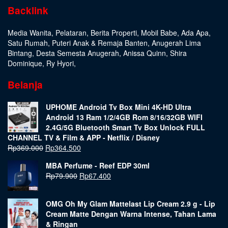
Backlink
Media Wanita
,
Pelataran
,
Berita Properti
,
Mobil Babe
,
Ada Apa
,
Satu Rumah
,
Puteri Anak & Remaja Banten
,
Anugerah Lima
Bintang
,
Desta Semesta Anugerah
,
Anissa Quinn
,
Shira
Dominique
,
Ry Hyori
,
Belanja
UPHOME Android Tv Box Mini 4K-HD Ultra
Android 13 Ram 1/2/4GB Rom 8/16/32GB WIFI
2.4G/5G Bluetooth Smart Tv Box Unlock FULL
CHANNEL TV & Film & APP - Netflix / Disney
Rp
369.000
Rp
364.500
MBA Perfume - Reef EDP 30ml
Rp
79.900
Rp
67.400
OMG Oh My Glam Mattelast Lip Cream 2.9 g - Lip
Cream Matte Dengan Warna Intense, Tahan Lama
& Ringan