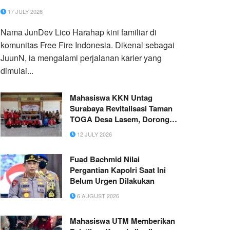
17 JULY 2026
Nama JunDev Lico Harahap kini familiar di
komunitas Free Fire Indonesia. Dikenal sebagai
JuunN, ia mengalami perjalanan karier yang
dimulai...
Mahasiswa KKN Untag
Surabaya Revitalisasi Taman
TOGA Desa Lasem, Dorong
Urban Farming dan Edukasi
12 JULY 2026
Masyarakat
Fuad Bachmid Nilai
Pergantian Kapolri Saat Ini
Belum Urgen Dilakukan
6 AUGUST 2026
Mahasiswa UTM Memberikan