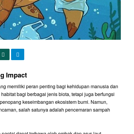
ig Impact
ng memiliki peran penting bagi kehidupan manusia dan
abitat bagi berbagai jenis biota, tetapi juga berfungsi
rta penopang keseimbangan ekosistem bumi. Namun,
 ancaman, salah satunya adalah pencemaran sampah
antai dapat terbawa oleh ombak dan arus laut