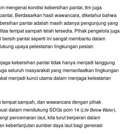
m mengenai kondisi kebersihan pantai, tim juga
antai. Berdasarkan hasil wawancara, diketahui bahwa
ebersihan pantai adalah masih adanya pengunjung yang
as tempat sampah telah tersedia. Pihak pengelola juga
bersih pantai seperti ini sangat membantu dalam
kung upaya pelestarian lingkungan pesisir.
jaga kebersihan pantai tidak hanya menjadi tanggung
 juga seluruh masyarakat yang memanfaatkan lingkungan
rakat menjadi kunci utama dalam menjaga kelestarian
aan tempat sampah, dan wawancara dengan pihak
ibusi dalam mendukung SDGs poin 14 (
).
Life Below Water
gi pencemaran laut, kita turut berperan dalam
n keberlanjutan sumber daya laut bagi generasi