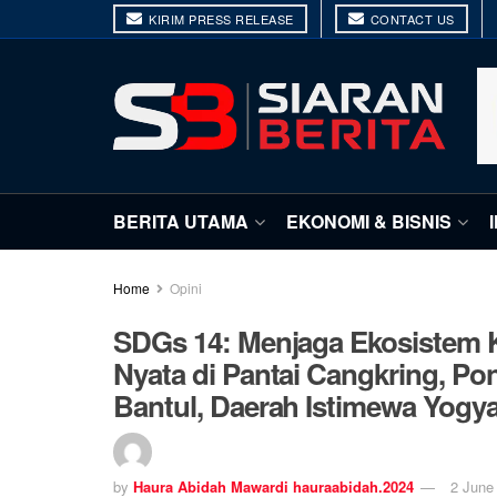
KIRIM PRESS RELEASE
CONTACT US
BERITA UTAMA
EKONOMI & BISNIS
Home
Opini
SDGs 14: Menjaga Ekosistem K
Nyata di Pantai Cangkring, Po
Bantul, Daerah Istimewa Yogya
by
Haura Abidah Mawardi hauraabidah.2024
2 June