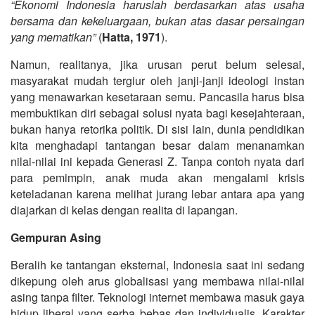
“Ekonomi Indonesia haruslah berdasarkan atas usaha
bersama dan kekeluargaan, bukan atas dasar persaingan
yang mematikan”
(
Hatta, 1971
).
Namun, realitanya, jika urusan perut belum selesai,
masyarakat mudah tergiur oleh janji-janji ideologi instan
yang menawarkan kesetaraan semu. Pancasila harus bisa
membuktikan diri sebagai solusi nyata bagi kesejahteraan,
bukan hanya retorika politik. Di sisi lain, dunia pendidikan
kita menghadapi tantangan besar dalam menanamkan
nilai-nilai ini kepada Generasi Z. Tanpa contoh nyata dari
para pemimpin, anak muda akan mengalami krisis
keteladanan karena melihat jurang lebar antara apa yang
diajarkan di kelas dengan realita di lapangan.
Gempuran Asing
Beralih ke tantangan eksternal, Indonesia saat ini sedang
dikepung oleh arus globalisasi yang membawa nilai-nilai
asing tanpa filter. Teknologi internet membawa masuk gaya
hidup liberal yang serba bebas dan individualis.
Karakter