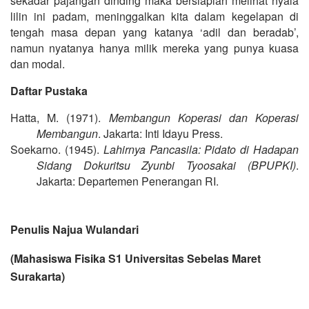
sekadar pajangan dinding maka bersiaplah melihat nyala
lilin ini padam, meninggalkan kita dalam kegelapan di
tengah masa depan yang katanya ‘adil dan beradab’,
namun nyatanya hanya milik mereka yang punya kuasa
dan modal.
Daftar Pustaka
Hatta, M. (1971).
Membangun Koperasi dan Koperasi
Membangun
. Jakarta: Inti Idayu Press.
Soekarno. (1945).
Lahirnya Pancasila: Pidato di Hadapan
Sidang Dokuritsu Zyunbi Tyoosakai (BPUPKI)
.
Jakarta: Departemen Penerangan RI.
Penulis Najua Wulandari
(Mahasiswa Fisika S1 Universitas Sebelas Maret
Surakarta)