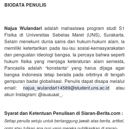
BIODATA PENULIS
Najua Wulandari
adalah mahasiswa program studi S1
Fisika di Universitas Sebelas Maret (UNS), Surakarta.
Selain menekuni dunia sains dan hukum-hukum alam, ia
memiliki ketertarikan pada isu-isu sosial-kemasyarakatan
dan penguatan ideologi bangsa. Ia percaya bahwa seperti
hukum fisika yang menjaga keteraturan alam semesta,
Pancasila adalah “konstanta” yang harus dijaga agar
bangsa Indonesia tetap berada pada orbitnya di tengah
gempuran badai globalisasi. Penulis dapat disapa melalui
email:
najua_wulandari14589@student.uns.ac.id
atau
akun Instagram: @auauaai_.
Syarat dan Ketentuan Penulisan di Siaran-Berita.com :
Setiap penulis setuju untuk bertanggung jawab atas berita, artikel,
opini atau tulisan apa pun yang mereka publikasikan di siaran-