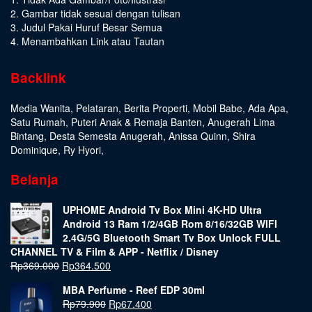
2. Gambar tidak sesuai dengan tulisan
3. Judul Pakai Huruf Besar Semua
4. Menambahkan Link atau Tautan
Backlink
Media Wanita
,
Pelataran
,
Berita Properti
,
Mobil Babe
,
Ada Apa
,
Satu Rumah
,
Puteri Anak & Remaja Banten
,
Anugerah Lima
Bintang
,
Desta Semesta Anugerah
,
Anissa Quinn
,
Shira
Dominique
,
Ry Hyori
,
Belanja
UPHOME Android Tv Box Mini 4K-HD Ultra
Android 13 Ram 1/2/4GB Rom 8/16/32GB WIFI
2.4G/5G Bluetooth Smart Tv Box Unlock FULL
CHANNEL TV & Film & APP - Netflix / Disney
Rp
369.000
Rp
364.500
MBA Perfume - Reef EDP 30ml
Rp
79.900
Rp
67.400