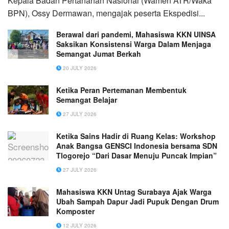
Kepala Badan Pertanahan Nasional (Wamen ATR/Waka
BPN), Ossy Dermawan, mengajak peserta Ekspedisi...
Berawal dari pandemi, Mahasiswa KKN UINSA
Saksikan Konsistensi Warga Dalam Menjaga
Semangat Jumat Berkah
20 JULY 2026
Ketika Peran Pertemanan Membentuk
Semangat Belajar
27 JULY 2026
Ketika Sains Hadir di Ruang Kelas: Workshop
Anak Bangsa GENSCI Indonesia bersama SDN
Tlogorejo “Dari Dasar Menuju Puncak Impian”
27 JULY 2026
Mahasiswa KKN Untag Surabaya Ajak Warga
Ubah Sampah Dapur Jadi Pupuk Dengan Drum
Komposter
12 JULY 2026