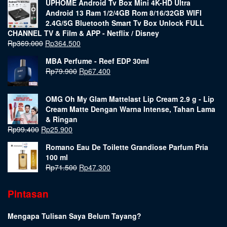
UPHOME Android Tv Box Mini 4K-HD Ultra
Android 13 Ram 1/2/4GB Rom 8/16/32GB WIFI
2.4G/5G Bluetooth Smart Tv Box Unlock FULL
CHANNEL TV & Film & APP - Netflix / Disney
Rp
369.000
Rp
364.500
MBA Perfume - Reef EDP 30ml
Rp
79.900
Rp
67.400
OMG Oh My Glam Mattelast Lip Cream 2.9 g - Lip
Cream Matte Dengan Warna Intense, Tahan Lama
& Ringan
Rp
99.400
Rp
25.900
Romano Eau De Toilette Grandiose Parfum Pria
100 ml
Rp
71.500
Rp
47.300
Pintasan
Mengapa Tulisan Saya Belum Tayang?