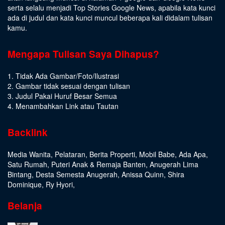
serta selalu menjadi Top Stories Google News, apabila kata kunci
ada di judul dan kata kunci muncul beberapa kali didalam tulisan
kamu.
Mengapa Tulisan Saya Dihapus?
1. Tidak Ada Gambar/Foto/Ilustrasi
2. Gambar tidak sesuai dengan tulisan
3. Judul Pakai Huruf Besar Semua
4. Menambahkan Link atau Tautan
Backlink
Media Wanita
,
Pelataran
,
Berita Properti
,
Mobil Babe
,
Ada Apa
,
Satu Rumah
,
Puteri Anak & Remaja Banten
,
Anugerah Lima
Bintang
,
Desta Semesta Anugerah
,
Anissa Quinn
,
Shira
Dominique
,
Ry Hyori
,
Belanja