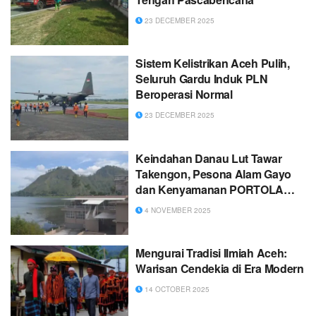
23 DECEMBER 2025
Sistem Kelistrikan Aceh Pulih,
Seluruh Gardu Induk PLN
Beroperasi Normal
23 DECEMBER 2025
Keindahan Danau Lut Tawar
Takengon, Pesona Alam Gayo
dan Kenyamanan PORTOLA
Grand Renggali
4 NOVEMBER 2025
Mengurai Tradisi Ilmiah Aceh:
Warisan Cendekia di Era Modern
14 OCTOBER 2025