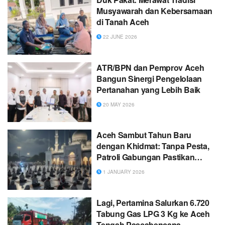
Musyawarah dan Kebersamaan
di Tanah Aceh
22 JUNE 2026
ATR/BPN dan Pemprov Aceh
Bangun Sinergi Pengelolaan
Pertanahan yang Lebih Baik
20 MAY 2026
Aceh Sambut Tahun Baru
dengan Khidmat: Tanpa Pesta,
Patroli Gabungan Pastikan
Ketertiban
1 JANUARY 2026
Lagi, Pertamina Salurkan 6.720
Tabung Gas LPG 3 Kg ke Aceh
Tengah Pascabencana