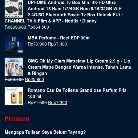
UPHOME Android Tv Box Mini 4K-HD Ultra
Android 13 Ram 1/2/4GB Rom 8/16/32GB WIFI
2.4G/5G Bluetooth Smart Tv Box Unlock FULL
CHANNEL TV & Film & APP - Netflix / Disney
Rp
369.000
Rp
364.500
MBA Perfume - Reef EDP 30ml
Rp
79.900
Rp
67.400
OMG Oh My Glam Mattelast Lip Cream 2.9 g - Lip
Cream Matte Dengan Warna Intense, Tahan Lama
& Ringan
Rp
99.400
Rp
25.900
Romano Eau De Toilette Grandiose Parfum Pria
100 ml
Rp
71.500
Rp
47.300
Pintasan
Mengapa Tulisan Saya Belum Tayang?