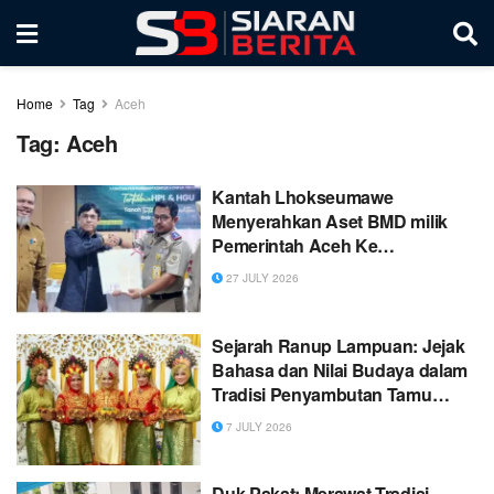
Home
Tag
Aceh
Tag:
Aceh
Kantah Lhokseumawe
Menyerahkan Aset BMD milik
Pemerintah Aceh Ke
Lhokseumawe
27 JULY 2026
Sejarah Ranup Lampuan: Jejak
Bahasa dan Nilai Budaya dalam
Tradisi Penyambutan Tamu
Masyarakat Aceh
7 JULY 2026
Duk Pakat: Merawat Tradisi