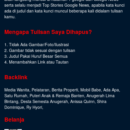
serta selalu menjadi Top Stories Google News, apabila kata kunci
ada di judul dan kata kunci muncul beberapa kali didalam tulisan
kamu.
Mengapa Tulisan Saya Dihapus?
1. Tidak Ada Gambar/Foto/Ilustrasi
2. Gambar tidak sesuai dengan tulisan
3. Judul Pakai Huruf Besar Semua
4. Menambahkan Link atau Tautan
Backlink
Media Wanita
,
Pelataran
,
Berita Properti
,
Mobil Babe
,
Ada Apa
,
Satu Rumah
,
Puteri Anak & Remaja Banten
,
Anugerah Lima
Bintang
,
Desta Semesta Anugerah
,
Anissa Quinn
,
Shira
Dominique
,
Ry Hyori
,
Belanja