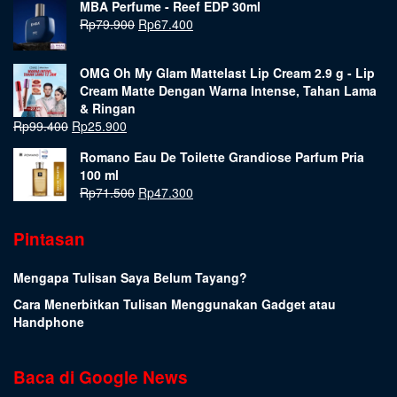
MBA Perfume - Reef EDP 30ml
Rp
79.900
Rp
67.400
OMG Oh My Glam Mattelast Lip Cream 2.9 g - Lip
Cream Matte Dengan Warna Intense, Tahan Lama
& Ringan
Rp
99.400
Rp
25.900
Romano Eau De Toilette Grandiose Parfum Pria
100 ml
Rp
71.500
Rp
47.300
Pintasan
Mengapa Tulisan Saya Belum Tayang?
Cara Menerbitkan Tulisan Menggunakan Gadget atau
Handphone
Baca di Google News