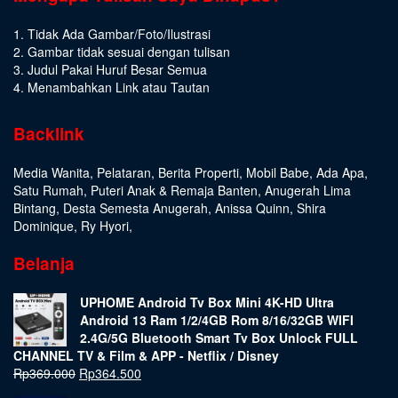
1. Tidak Ada Gambar/Foto/Ilustrasi
2. Gambar tidak sesuai dengan tulisan
3. Judul Pakai Huruf Besar Semua
4. Menambahkan Link atau Tautan
Backlink
Media Wanita
,
Pelataran
,
Berita Properti
,
Mobil Babe
,
Ada Apa
,
Satu Rumah
,
Puteri Anak & Remaja Banten
,
Anugerah Lima
Bintang
,
Desta Semesta Anugerah
,
Anissa Quinn
,
Shira
Dominique
,
Ry Hyori
,
Belanja
UPHOME Android Tv Box Mini 4K-HD Ultra
Android 13 Ram 1/2/4GB Rom 8/16/32GB WIFI
2.4G/5G Bluetooth Smart Tv Box Unlock FULL
CHANNEL TV & Film & APP - Netflix / Disney
Rp
369.000
Rp
364.500