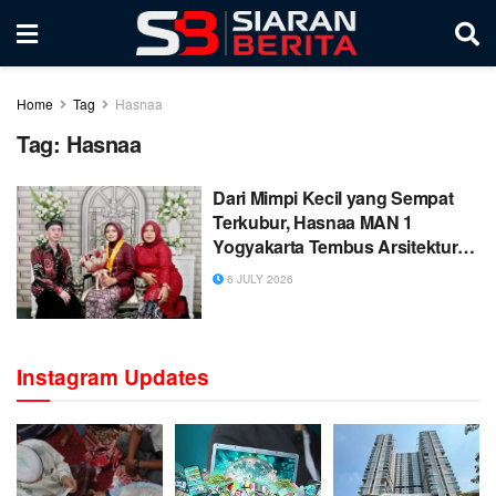
Home
Tag
Hasnaa
Tag:
Hasnaa
Dari Mimpi Kecil yang Sempat
Terkubur, Hasnaa MAN 1
Yogyakarta Tembus Arsitektur
UIN Sunan Kalijaga
6 JULY 2026
Instagram Updates