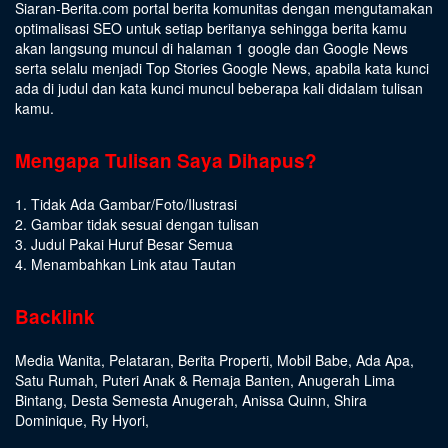
Siaran-Berita.com portal berita komunitas dengan mengutamakan
optimalisasi SEO untuk setiap beritanya sehingga berita kamu
akan langsung muncul di halaman 1 google dan Google News
serta selalu menjadi Top Stories Google News, apabila kata kunci
ada di judul dan kata kunci muncul beberapa kali didalam tulisan
kamu.
Mengapa Tulisan Saya Dihapus?
1. Tidak Ada Gambar/Foto/Ilustrasi
2. Gambar tidak sesuai dengan tulisan
3. Judul Pakai Huruf Besar Semua
4. Menambahkan Link atau Tautan
Backlink
Media Wanita
,
Pelataran
,
Berita Properti
,
Mobil Babe
,
Ada Apa
,
Satu Rumah
,
Puteri Anak & Remaja Banten
,
Anugerah Lima
Bintang
,
Desta Semesta Anugerah
,
Anissa Quinn
,
Shira
Dominique
,
Ry Hyori
,