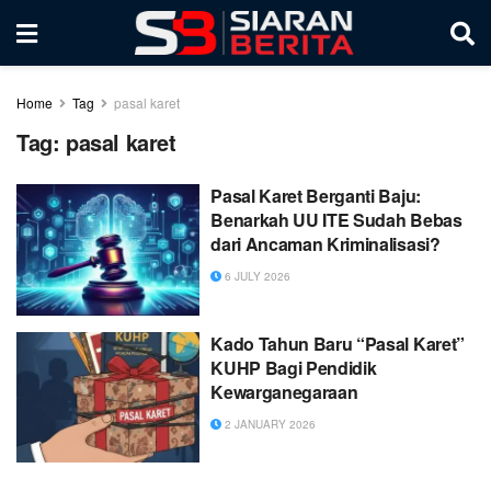
Home
Tag
pasal karet
Tag:
pasal karet
Pasal Karet Berganti Baju:
Benarkah UU ITE Sudah Bebas
dari Ancaman Kriminalisasi?
6 JULY 2026
Kado Tahun Baru “Pasal Karet”
KUHP Bagi Pendidik
Kewarganegaraan
2 JANUARY 2026