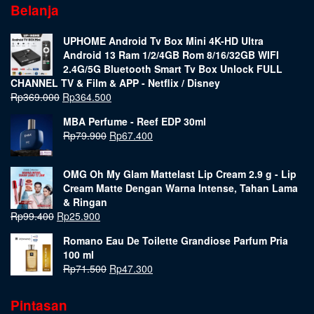
Belanja
UPHOME Android Tv Box Mini 4K-HD Ultra
Android 13 Ram 1/2/4GB Rom 8/16/32GB WIFI
2.4G/5G Bluetooth Smart Tv Box Unlock FULL
CHANNEL TV & Film & APP - Netflix / Disney
Rp
369.000
Rp
364.500
MBA Perfume - Reef EDP 30ml
Rp
79.900
Rp
67.400
OMG Oh My Glam Mattelast Lip Cream 2.9 g - Lip
Cream Matte Dengan Warna Intense, Tahan Lama
& Ringan
Rp
99.400
Rp
25.900
Romano Eau De Toilette Grandiose Parfum Pria
100 ml
Rp
71.500
Rp
47.300
Pintasan