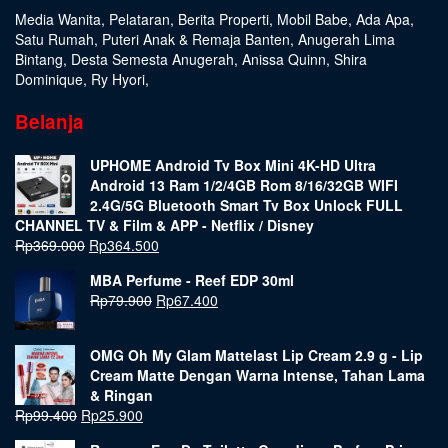
Media Wanita
,
Pelataran
,
Berita Properti
,
Mobil Babe
,
Ada Apa
,
Satu Rumah
,
Puteri Anak & Remaja Banten
,
Anugerah Lima
Bintang
,
Desta Semesta Anugerah
,
Anissa Quinn
,
Shira
Dominique
,
Ry Hyori
,
Belanja
UPHOME Android Tv Box Mini 4K-HD Ultra
Android 13 Ram 1/2/4GB Rom 8/16/32GB WIFI
2.4G/5G Bluetooth Smart Tv Box Unlock FULL
CHANNEL TV & Film & APP - Netflix / Disney
Rp
369.000
Rp
364.500
MBA Perfume - Reef EDP 30ml
Rp
79.900
Rp
67.400
OMG Oh My Glam Mattelast Lip Cream 2.9 g - Lip
Cream Matte Dengan Warna Intense, Tahan Lama
& Ringan
Rp
99.400
Rp
25.900