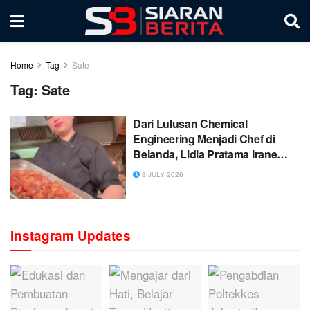
Home
Tag
Sate
Tag:
Sate
Dari Lulusan Chemical
Engineering Menjadi Chef di
Belanda, Lidia Pratama Irane
Sukses Kenalkan Sate , nasi
8 JULY 2026
padang, rendang Indonesia ke
Eropa
Instagram Updates