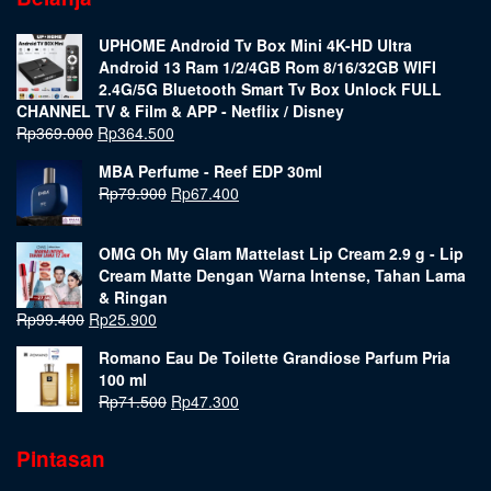
UPHOME Android Tv Box Mini 4K-HD Ultra
Android 13 Ram 1/2/4GB Rom 8/16/32GB WIFI
2.4G/5G Bluetooth Smart Tv Box Unlock FULL
CHANNEL TV & Film & APP - Netflix / Disney
Rp
369.000
Rp
364.500
MBA Perfume - Reef EDP 30ml
Rp
79.900
Rp
67.400
OMG Oh My Glam Mattelast Lip Cream 2.9 g - Lip
Cream Matte Dengan Warna Intense, Tahan Lama
& Ringan
Rp
99.400
Rp
25.900
Romano Eau De Toilette Grandiose Parfum Pria
100 ml
Rp
71.500
Rp
47.300
Pintasan