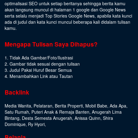
optimalisasi SEO untuk setiap beritanya sehingga berita kamu
akan langsung muncul di halaman 1 google dan Google News
serta selalu menjadi Top Stories Google News, apabila kata kunci
ada di judul dan kata kunci muncul beberapa kali didalam tulisan
kamu.
Mengapa Tulisan Saya Dihapus?
1. Tidak Ada Gambar/Foto/Ilustrasi
2. Gambar tidak sesuai dengan tulisan
3. Judul Pakai Huruf Besar Semua
4. Menambahkan Link atau Tautan
Backlink
Media Wanita
,
Pelataran
,
Berita Properti
,
Mobil Babe
,
Ada Apa
,
Satu Rumah
,
Puteri Anak & Remaja Banten
,
Anugerah Lima
Bintang
,
Desta Semesta Anugerah
,
Anissa Quinn
,
Shira
Dominique
,
Ry Hyori
,
Belanja