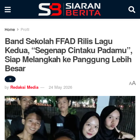
Home
Profil
Band Sekolah FFAD Rilis Lagu
Kedua, “Segenap Cintaku Padamu”,
Siap Melangkah ke Panggung Lebih
Besar
A
A
by
Redaksi Media
24 May 2026