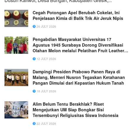
Dusun Kaliwot, Desa Bungah, Kabupaten Gresik,...
Cegah Potongan Apel Berubah Cokelat, Ini
Penjelasan Kimia di Balik Trik Air Jeruk Nipis
26 JULY 2026
Pengabdian Masyarakat Universitas 17
Agustus 1945 Surabaya Dorong Diversifikasi
Olahan Melon melalui Pelatihan Fruit Leather
Melon di Desa Sukorejo, Gresik
12 JULY 2026
Dampingi Presiden Prabowo Panen Raya di
Malang, Menteri Nusron Tegaskan Ketahanan
Pangan Dimulai dari Kepastian Hukum Tanah
18 JULY 2026
Alim Belum Tentu Berakhlak? Riset
Mengejutkan UM Siap Bongkar Sisi
Tersembunyi Religiusitas Siswa Indonesia
22 JULY 2026