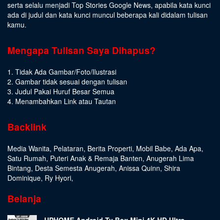
serta selalu menjadi Top Stories Google News, apabila kata kunci
ada di judul dan kata kunci muncul beberapa kali didalam tulisan
kamu.
Mengapa Tulisan Saya Dihapus?
1. Tidak Ada Gambar/Foto/Ilustrasi
2. Gambar tidak sesuai dengan tulisan
3. Judul Pakai Huruf Besar Semua
4. Menambahkan Link atau Tautan
Backlink
Media Wanita
,
Pelataran
,
Berita Properti
,
Mobil Babe
,
Ada Apa
,
Satu Rumah
,
Puteri Anak & Remaja Banten
,
Anugerah Lima
Bintang
,
Desta Semesta Anugerah
,
Anissa Quinn
,
Shira
Dominique
,
Ry Hyori
,
Belanja
UPHOME Android Tv Box Mini 4K-HD Ultra