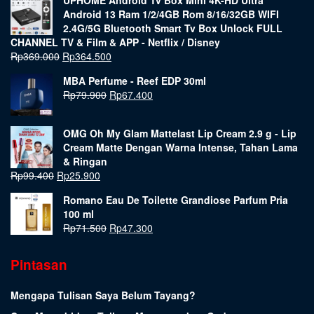
Android 13 Ram 1/2/4GB Rom 8/16/32GB WIFI
2.4G/5G Bluetooth Smart Tv Box Unlock FULL
CHANNEL TV & Film & APP - Netflix / Disney
Rp
369.000
Rp
364.500
MBA Perfume - Reef EDP 30ml
Rp
79.900
Rp
67.400
OMG Oh My Glam Mattelast Lip Cream 2.9 g - Lip
Cream Matte Dengan Warna Intense, Tahan Lama
& Ringan
Rp
99.400
Rp
25.900
Romano Eau De Toilette Grandiose Parfum Pria
100 ml
Rp
71.500
Rp
47.300
Pintasan
Mengapa Tulisan Saya Belum Tayang?