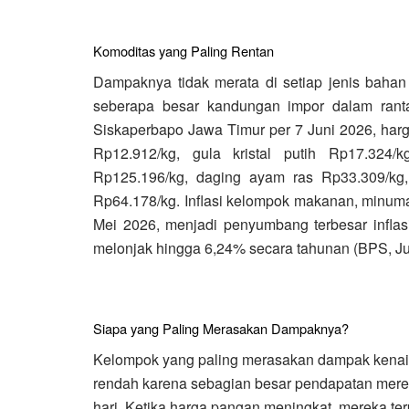
Komoditas yang Paling Rentan
Dampaknya tidak merata di setiap jenis baha
seberapa besar kandungan impor dalam rant
Siskaperbapo Jawa Timur per 7 Juni 2026, ha
Rp12.912/kg, gula kristal putih Rp17.324/
Rp125.196/kg, daging ayam ras Rp33.309/kg,
Rp64.178/kg. Inflasi kelompok makanan, minu
Mei 2026, menjadi penyumbang terbesar inflasi
melonjak hingga 6,24% secara tahunan (BPS, Ju
Siapa yang Paling Merasakan Dampaknya?
Kelompok yang paling merasakan dampak kenai
rendah karena sebagian besar pendapatan mer
hari. Ketika harga pangan meningkat, mereka te