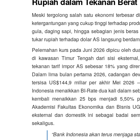
Rupiah dalam Tekanan Berat
Meski tergolong salah satu ekonomi terbesar 
ketergantungan yang cukup tinggi terhadap produ
gula, daging sapi, hingga sebagian jenis beras 
tukar rupiah terhadap dolar AS langsung berdamp
Pelemahan kurs pada Juni 2026 dipicu oleh dua f
di kawasan Timur Tengah dari sisi eksterna
tekanan tarif impor AS sebesar 18% yang diren
Dalam lima bulan pertama 2026, cadangan dev
tersisa US$144,9 miliar per akhir Mei 2026 
Indonesia menaikkan BI-Rate dua kali dalam seb
kembali menaikkan 25 bps menjadi 5,50% 
Akademisi Fakultas Ekonomika dan Bisnis UG
eksternal dan domestik ini sebagai badai s
sekaligus.
“Bank Indonesia akan terus menjaga stabi