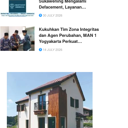
Sukawening Mengalami
Defacement, Layanan
Informasi Terganggu
30 JULY 2026
Kukuhkan Tim Zona Integritas
dan Agen Perubahan, MAN 1
Yogyakarta Perkuat
Komitmen Raih WBK dan
14 JULY 2026
WBBM