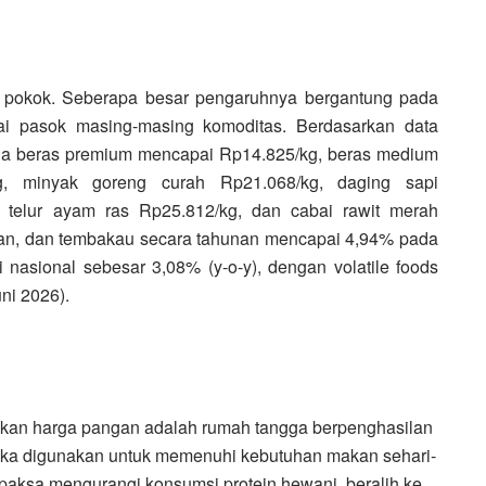
n pokok. Seberapa besar pengaruhnya bergantung pada
ai pasok masing-masing komoditas. Berdasarkan data
rga beras premium mencapai Rp14.825/kg, beras medium
kg, minyak goreng curah Rp21.068/kg, daging sapi
 telur ayam ras Rp25.812/kg, dan cabai rawit merah
man, dan tembakau secara tahunan mencapai 4,94% pada
 nasional sebesar 3,08% (y-o-y), dengan volatile foods
ni 2026).
kan harga pangan adalah rumah tangga berpenghasilan
eka digunakan untuk memenuhi kebutuhan makan sehari-
rpaksa mengurangi konsumsi protein hewani, beralih ke