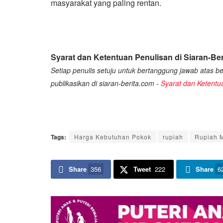
masyarakat yang paling rentan.
Syarat dan Ketentuan Penulisan di Siaran-Ber
Setiap penulis setuju untuk bertanggung jawab atas ber
publikasikan di siaran-berita.com -
Syarat dan Ketentu
Tags:
Harga Kebutuhan Pokok
rupiah
Rupiah 
Share
356
Tweet
222
Share
6