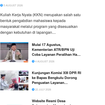
5 AUGUST 2026
Kuliah Kerja Nyata (KKN) merupakan salah satu
bentuk pengabdian mahasiswa kepada
masyarakat melalui program yang disesuaikan
dengan kebutuhan di lapangan....
Mulai 17 Agustus,
Kementerian ATR/BPN Uji
Coba Layanan Peralihan Hak
10 Hari di 15 Kantor
4 AUGUST 2026
Pertanahan
Kunjungan Komisi XIII DPR RI
ke Bapas Bengkulu Dorong
Penguatan Layanan
Pemasyarakatan yang
22 JULY 2026
Berdampak bagi Masyarakat
Website Resmi Desa