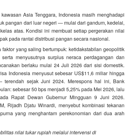
di kawasan Asia Tenggara, Indonesia masih menghadapi
k pangan dari luar negeri — mulai dari gandum, kedelai,
kelas atas. Kondisi ini membuat setiap pergerakan nilai
ak pada rantai distribusi pangan secara nasional.
aktor yang saling bertumpuk: ketidakstabilan geopolitik
l, serta menyusutnya surplus neraca perdagangan dan
canakan berlaku mulai 24 Juli 2026 dari sisi domestik.
isa Indonesia menyusut sebesar US$11,6 miliar hingga
— terendah sejak Juni 2024. Merespons hal ini, Bank
ulan: sebesar 50 bps menjadi 5,25% pada Mei 2026, lalu
pada Rapat Dewan Gubernur Mingguan 9 Juni 2026.
M, Rijadh Djatu Winardi, menyebut kombinasi tekanan
empurna yang menghantam perekonomian dari dua arah
litas nilai tukar rupiah melalui intervensi di