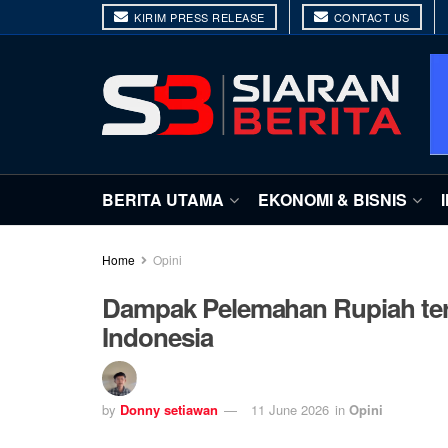
KIRIM PRESS RELEASE
CONTACT US
BERITA UTAMA
EKONOMI & BISNIS
Home
Opini
Dampak Pelemahan Rupiah ter
Indonesia
by
Donny setiawan
11 June 2026
in
Opini