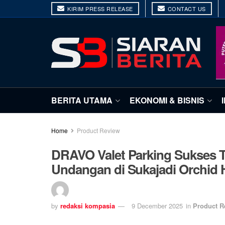
KIRIM PRESS RELEASE
CONTACT US
BERITA UTAMA
EKONOMI & BISNIS
Home
Product Review
DRAVO Valet Parking Sukses T
Undangan di Sukajadi Orchid
by
redaksi kompasia
9 December 2025
in
Product R