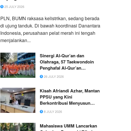
25 JULY 2026
PLN, BUMN raksasa kelistrikan, sedang berada
di ujung tanduk. Di bawah koordinasi Danantara
Indonesia, perusahaan pelat merah ini tengah
menjalankan...
Sinergi Al-Qur’an dan
Olahraga, 57 Taekwondoin
Penghafal Al-Qur’an
elTAHFIDH Borong Medali
26 JULY 2026
dalam TurnamenTaekwondo
MGMP Bogor Raya
Kisah Afriandi Azhar, Mantan
PPSU yang Kini
Berkontribusi Menyusun
Regulasi di Kementerian
8 JULY 2026
Pertanian
Mahasiswa UMM Lancarkan