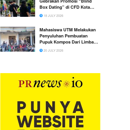
Gebrakan Promosi “Blind
Box Dating” di CFD Kota
Malang
18 JULY 2026
Mahasiswa UTM Melakukan
Penyuluhan Pembuatan
Pupuk Kompos Dari Limbah
Organik Rumah Tangga
20 JULY 2026
Kepada Petani Desa
Morombuh