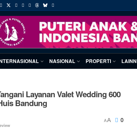
INTERNASIONAL
NASIONAL
PROPERTI
LAIN
angani Layanan Valet Wedding 600
 Huis Bandung
0
A
A
eview