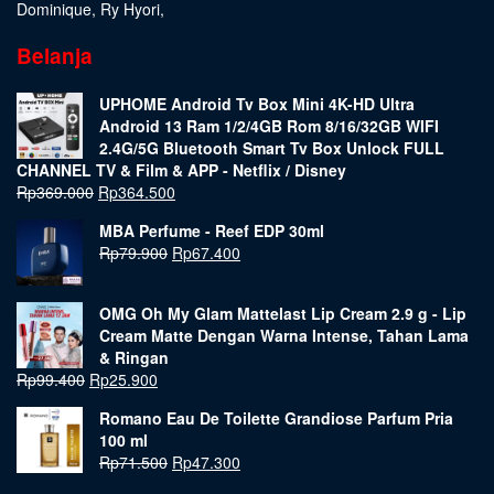
Dominique
,
Ry Hyori
,
Belanja
UPHOME Android Tv Box Mini 4K-HD Ultra
Android 13 Ram 1/2/4GB Rom 8/16/32GB WIFI
2.4G/5G Bluetooth Smart Tv Box Unlock FULL
CHANNEL TV & Film & APP - Netflix / Disney
Rp
369.000
Rp
364.500
MBA Perfume - Reef EDP 30ml
Rp
79.900
Rp
67.400
OMG Oh My Glam Mattelast Lip Cream 2.9 g - Lip
Cream Matte Dengan Warna Intense, Tahan Lama
& Ringan
Rp
99.400
Rp
25.900
Romano Eau De Toilette Grandiose Parfum Pria
100 ml
Rp
71.500
Rp
47.300