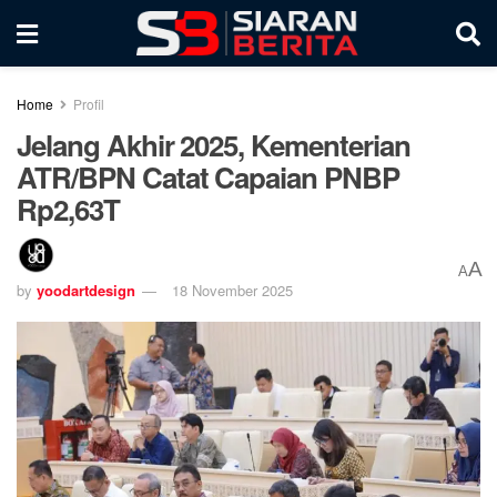
Home
Profil
Jelang Akhir 2025, Kementerian
ATR/BPN Catat Capaian PNBP
Rp2,63T
A
A
by
yoodartdesign
18 November 2025