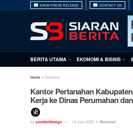
KIRIM PRESS RELEASE
CONTACT US
BERITA UTAMA
EKONOMI & BISNIS
Home
Nasional
Kantor Pertanahan Kabupate
Kerja ke Dinas Perumahan d
by
yoodartdesign
18 July 2025
in
Nasional