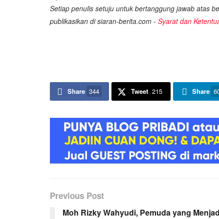
Setiap penulis setuju untuk bertanggung jawab atas ber
publikasikan di siaran-berita.com -
Syarat dan Ketentu
Share
344
Tweet
215
Share
6
Previous Post
Moh Rizky Wahyudi, Pemuda yang Menjad