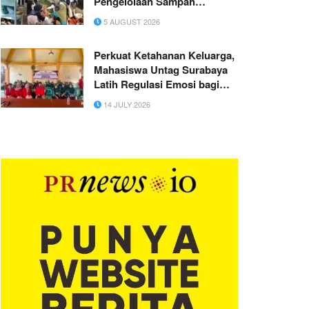
Pengelolaan Sampah
Berkelanjutan di Nagari Balai
5 AUGUST 2026
Baiak Malai III Koto
Perkuat Ketahanan Keluarga,
Mahasiswa Untag Surabaya
Latih Regulasi Emosi bagi
Kader PKK di Sidayu
14 JULY 2026