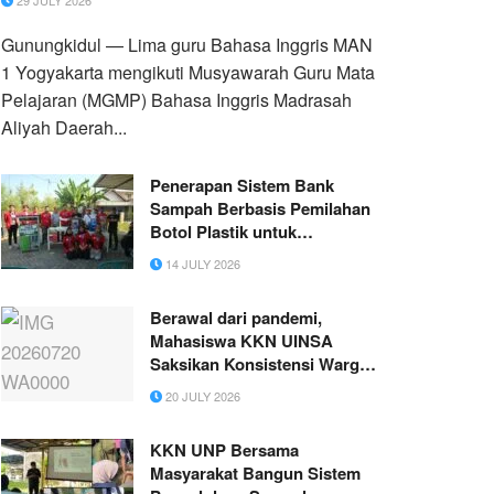
29 JULY 2026
Gunungkidul — Lima guru Bahasa Inggris MAN
1 Yogyakarta mengikuti Musyawarah Guru Mata
Pelajaran (MGMP) Bahasa Inggris Madrasah
Aliyah Daerah...
Penerapan Sistem Bank
Sampah Berbasis Pemilahan
Botol Plastik untuk
Meningkatkan Kesadaran dan
14 JULY 2026
Nilai Ekonomi Masyarakat
Desa Asempapak Kec. Sidayu
Berawal dari pandemi,
Kab. Gresik
Mahasiswa KKN UINSA
Saksikan Konsistensi Warga
Dalam Menjaga Semangat
20 JULY 2026
Jumat Berkah
KKN UNP Bersama
Masyarakat Bangun Sistem