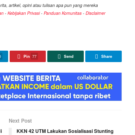
ita, artikel, opini atau tulisan apa pun yang mereka
an
-
Kebijakan Privasi
-
Panduan Komunitas
-
Disclaimer
0
Pin
77
Send
Share
Next Post
i
KKN 42 UTM Lakukan Sosialisasi Stunting