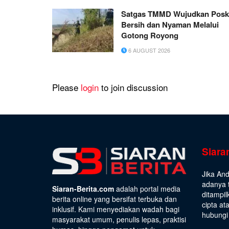
Satgas TMMD Wujudkan Pos
Bersih dan Nyaman Melalui
Gotong Royong
6 AUGUST 2026
Please
login
to join discussion
Siara
Jika An
adanya t
Siaran-Berita.com
adalah portal media
ditampil
berita online yang bersifat terbuka dan
cipta at
inklusif. Kami menyediakan wadah bagi
hubungi 
masyarakat umum, penulis lepas, praktisi