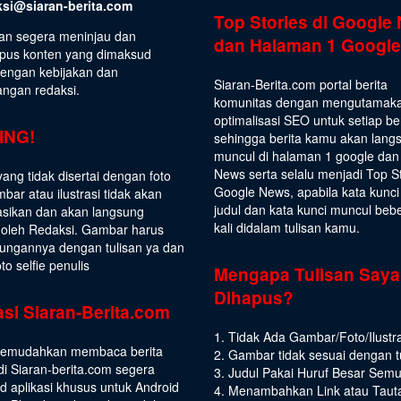
ksi@siaran-berita.com
Top Stories di Google
an segera meninjau dan
dan Halaman 1 Google
us konten yang dimaksud
dengan kebijakan dan
Siaran-Berita.com portal berita
angan redaksi.
komunitas dengan mengutamak
optimalisasi SEO untuk setiap be
ING!
sehingga berita kamu akan lang
muncul di halaman 1 google dan
News serta selalu menjadi Top S
yang tidak disertai dengan foto
Google News, apabila kata kunci
bar atau ilustrasi tidak akan
judul dan kata kunci muncul beb
asikan dan akan langsung
kali didalam tulisan kamu.
 oleh Redaksi. Gambar harus
ungannya dengan tulisan ya dan
to selfie penulis
Mengapa Tulisan Saya
Dihapus?
asi Siaran-Berita.com
1. Tidak Ada Gambar/Foto/Ilustra
emudahkan membaca berita
2. Gambar tidak sesuai dengan t
di Siaran-berita.com segera
3. Judul Pakai Huruf Besar Sem
 aplikasi khusus untuk Android
4. Menambahkan Link atau Taut