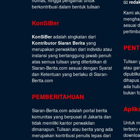
humas, hingga pengamat untuk
📧
reda
berkontribusi dalam bentuk tulisan
Kami ak
menghap
KonSiBer
sesuai 
pertimb
KonSiBer
adalah singkatan dari
Kontributor Siaran Berita
yang
PENT
merupakan perwakilan dari individu atau
instansi yang bertanggung-jawab penuh
Tulisan 
atas semua tulisan yang diterbitkan di
atau gam
Siaran-Berita.com sesuai dengan
Syarat
dipublik
dan Ketentuan
yang berlaku di Siaran-
dihapus
Berita.com
ada hub
bukan fo
PEMBERITAHUAN
Aplik
Siaran-Berita.com adalah portal berita
komunitas yang berpusat di Jakarta dan
Untuk m
tidak memiliki kantor perwakilan
terbaru 
dimanapun. Tulisan atau berita yang ada
download
merupakan kontribusi penulis lepas dari