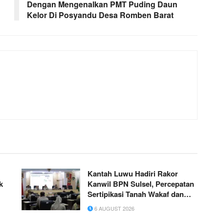
Dengan Mengenalkan PMT Puding Daun
Kelor Di Posyandu Desa Romben Barat
Kantah Luwu Hadiri Rakor
k
Kanwil BPN Sulsel, Percepatan
Sertipikasi Tanah Wakaf dan
MBR Jadi Prioritas
6 AUGUST 2026