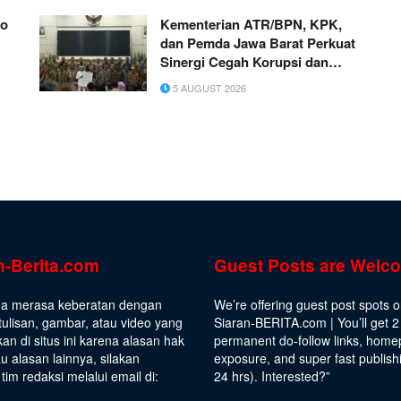
ko
Kementerian ATR/BPN, KPK,
dan Pemda Jawa Barat Perkuat
Sinergi Cegah Korupsi dan
Dorong Ekonomi Daerah
5 AUGUST 2026
n-Berita.com
Guest Posts are Welc
da merasa keberatan dengan
We’re offering guest post spots 
ulisan, gambar, atau video yang
Siaran-BERITA.com | You’ll get 2
kan di situs ini karena alasan hak
permanent do-follow links, hom
au alasan lainnya, silakan
exposure, and super fast publish
tim redaksi melalui email di:
24 hrs).
Interested
?”