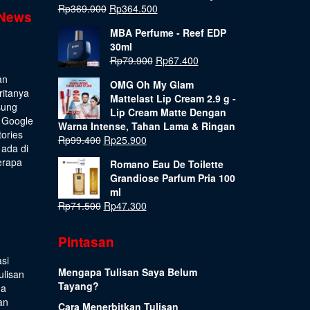
Rp
369.000
Rp
364.500
 News
MBA Perfume - Reef EDP
30ml
Rp
79.900
Rp
67.400
an
OMG Oh My Glam
ritanya
Mattelast Lip Cream 2.9 g -
sung
Lip Cream Matte Dengan
 Google
Warna Intense, Tahan Lama & Ringan
tories
Rp
99.400
Rp
25.900
 ada di
erapa
Romano Eau De Toilette
Grandiose Parfum Pria 100
ml
Rp
71.500
Rp
47.300
Pintasan
si
Mengapa Tulisan Saya Belum
ulisan
Tayang?
ua
an
Cara Menerbitkan Tulisan